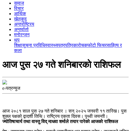
समाज
विचार
आर्थिक
खेलकुद
अन्तर्राष्ट्रिय
अन्तर्वार्ता
मनोरन्जन
थप
शिक्षा
सुचना प्रविधि
स्वास्थ्य
पत्रपत्रिका
रोचक
फोटो फिचर
साहित्य र
कला
आज पुस २७ गते शनिबारकाे राशिफल
e-पत्रन्युज
आज २०८१ साल पुस २७ गते शनिबार । सन् २०२५ जनवरी ११ तारिख। पुस
शुक्ल पक्षको द्वादशी तिथि। राष्ट्रिय एकता दिवस। पृथ्वी जयन्ती।
ज्योतिषाचार्य तथा वास्तु विद् माधवा शर्माले तयार पारेकाे आजकाे राशिफल