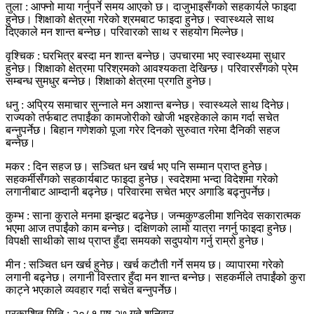
तुला : आफ्नो माया गर्नुपर्ने समय आएको छ। दाजुभाइसँगको सहकार्यले फाइदा
हुनेछ। शिक्षाको क्षेत्रमा गरेको श्रमबाट फाइदा हुनेछ। स्वास्थ्यले साथ
दिएकाले मन शान्त बन्नेछ। परिवारको साथ र सहयोग मिल्नेछ।
वृश्चिक : घरभित्र बस्दा मन शान्त बन्नेछ। उपचारमा भए स्वास्थ्यमा सुधार
हुनेछ। शिक्षाको क्षेत्रमा परिश्रमको आवश्यकता देखिन्छ। परिवारसँगको प्रेम
सम्बन्ध सुमधुर बन्नेछ। शिक्षाको क्षेत्रमा प्रगति हुनेछ।
धनु : अप्रिय समाचार सुन्नाले मन अशान्त बन्नेछ। स्वास्थ्यले साथ दिनेछ।
राज्यको तर्फबाट तपाईंका कामजोरीको खोजी भइरहेकाले काम गर्दा सचेत
बन्नुपर्नेछ। बिहान गणेशको पूजा गरेर दिनको सुरुवात गरेमा दैनिकी सहज
बन्नेछ।
मकर : दिन सहज छ। सञ्चित धन खर्च भए पनि सम्मान प्राप्त हुनेछ।
सहकर्मीसँगको सहकार्यबाट फाइदा हुनेछ। स्वदेशमा भन्दा विदेशमा गरेको
लगानीबाट आम्दानी बढ्नेछ। परिवारमा सचेत भएर अगाडि बढ्नुपर्नेछ।
कुम्भ : साना कुराले मनमा झन्झट बढ्नेछ। जन्मकुण्डलीमा शनिदेव सकारात्मक
भएमा आज तपाईंको काम बन्नेछ। दक्षिणको लामो यात्रा नगर्नु फाइदा हुनेछ।
विपक्षी साथीको साथ प्राप्त हुँदा समयको सदुपयोग गर्नु राम्रो हुनेछ।
मीन : सञ्चित धन खर्च हुनेछ। खर्च कटौती गर्ने समय छ। व्यापारमा गरेको
लगानी बढ्नेछ। लगानी विस्तार हुँदा मन शान्त बन्नेछ। सहकर्मीले तपाईंको कुरा
काट्ने भएकाले व्यवहार गर्दा सचेत बन्नुपर्नेछ।
प्रकाशित मिति : २०८१ पुष २७ गते शनिवार