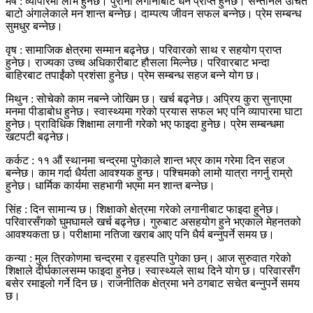
मेष : व्यापारमा लाभ हुनेछ। पुरानो लगानीबाट धन प्राप्त हुनेछ। सन्तानले उचित
बाटो अंगालेकाले मन शान्त बन्नेछ। दाम्पत्य जीवन सफल बन्नेछ। प्रेम सम्बन्ध
सुमधुर बन्नेछ।
वृष : सामाजिक क्षेत्रमा सम्मान बढ्नेछ। परिवारको साथ र सहयोग प्राप्त
हुनेछ। राज्यका उच्च अधिकारीबाट हौसला मिल्नेछ। परिवारबाट भन्दा
बाहिरबाट तपाईंको प्रशंसा हुनेछ। प्रेम सम्बन्ध सहज बन्ने योग छ।
मिथुन : सोचेको काम नबन्ने जोखिम छ। खर्च बढ्नेछ। अप्रिय कुरा सुनाएमा
मनमा पीडाबोध हुनेछ। स्वास्थ्यमा गरेको प्रयास सफल भए पनि व्यापारमा घाटा
हुनेछ। प्राविधिक शिक्षामा लगानी गरेको भए फाइदा हुनेछ। प्रेम सम्बन्धमा
खटपटी बढ्नेछ।
कर्कट : ११ औं स्थानमा चन्द्रमा पुगेकाले शान्त भएर काम गरेमा दिन सहज
बन्नेछ। काम गर्दा धैर्यता आवश्यक हुन्छ। पश्चिमको लामो यात्रा नगर्नु राम्रो
हुनेछ। धार्मिक कार्यमा सहभागी भएमा मन शान्त बन्नेछ।
सिंह : दिन सामान्य छ। शिक्षाको क्षेत्रमा गरेको लगानीबाट फाइदा हु्नेछ।
परिवारसँगको घुमघामले खर्च बढ्नेछ। गुरुबाट असहयोग हुने भएकाले मेहनतको
आवश्यकता छ। परीक्षामा नतिजा खराब आए पनि धैर्य बन्नुपर्ने समय छ।
कन्या : मुल त्रिकोणमा चन्द्रमा र वृहस्पति पुगेका छन्। आज सुरुवात गरेको
शिक्षाले दीर्घकालसम्म फाइदा हुनेछ। स्वास्थ्यले साथ दिने योग छ। परिवारसँग
बसेर रमाइलो गर्ने दिन छ। राजनीतिक क्षेत्रमा भने ठगबाट सचेत बन्नुपर्ने समय
छ।