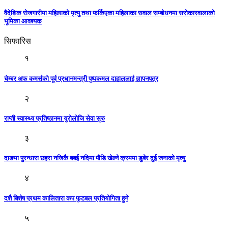
वैदेशिक रोजगारीमा महिलाको मृत्यु तथा फर्किएका महिलाका सवाल सम्बोधनमा सरोकारवालाको
भूमिका आवश्यक
सिफारिस
१
चेम्बर अफ कमर्सको पूर्व प्रधानमन्त्री पुष्पकमल दाहाललाई ज्ञापनपत्र
२
राप्ती स्वास्थ्य प्रतिष्ठानमा युरोलोजि सेवा सुरु
३
दाङमा पुरन्धारा छहरा नजिकै बबई नदिमा पौडि खेल्ने क्रममा डुबेर दुई जनाको मृत्यु
४
दशै बिशेष प्रथम कालितारा कप फुटबल प्रतियाेगिता हुने
५