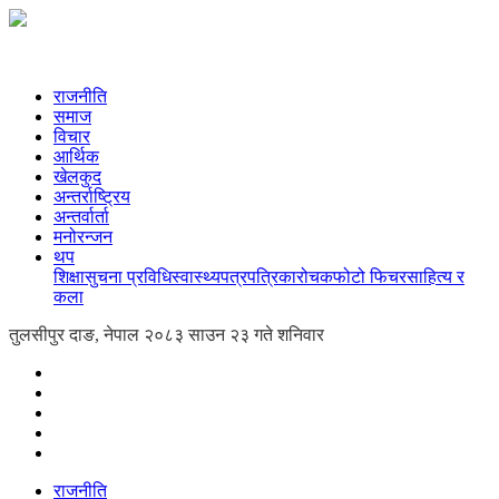
राजनीति
समाज
विचार
आर्थिक
खेलकुद
अन्तर्राष्ट्रिय
अन्तर्वार्ता
मनोरन्जन
थप
शिक्षा
सुचना प्रविधि
स्वास्थ्य
पत्रपत्रिका
रोचक
फोटो फिचर
साहित्य र
कला
तुलसीपुर दाङ, नेपाल
२०८३ साउन २३ गते शनिवार
राजनीति