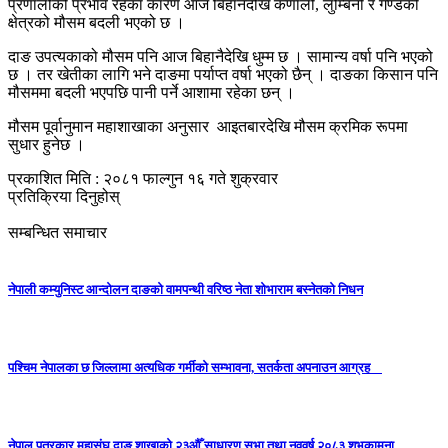
प्रणालीको प्रभाव रहेका कारण आज बिहानैदेखि कर्णाली, लुम्बिनी र गण्डकी
क्षेत्रको मौसम बदली भएको छ ।
दाङ उपत्यकाको मौसम पनि आज बिहानैदेखि धुम्म छ । सामान्य वर्षा पनि भएको
छ । तर खेतीका लागि भने दाङमा पर्याप्त वर्षा भएको छैन् । दाङका किसान पनि
मौसममा बदली भएपछि पानी पर्ने आशामा रहेका छन् ।
मौसम पूर्वानुमान महाशाखाका अनुसार आइतबारदेखि मौसम क्रमिक रूपमा
सुधार हुनेछ ।
प्रकाशित मिति : २०८१ फाल्गुन १६ गते शुक्रवार
प्रतिक्रिया दिनुहोस्
सम्बन्धित समाचार
नेपाली कम्युनिस्ट आन्दोलन दाङको वामपन्थी वरिष्ठ नेता शोभाराम बस्नेतको निधन
पश्चिम नेपालका छ जिल्लामा अत्यधिक गर्मीको सम्भावना, सतर्कता अपनाउन आग्रह
नेपाल पत्रकार महासंघ दाङ शाखाको २३औँ साधारण सभा तथा नववर्ष २०८३ शुभकामना