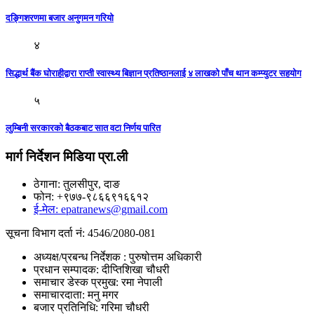
दङ्गिशरणमा बजार अनुगमन गरियाे
४
सिद्धार्थ बैंक घोराहीद्वारा राप्ती स्वास्थ्य बिज्ञान प्रतिष्ठानलाई ४ लाखको पाँच थान कम्प्युटर सहयोग
५
लुम्बिनी सरकारको बैठकबाट सात वटा निर्णय पारित
मार्ग निर्देशन मिडिया प्रा.ली
ठेगाना: तुलसीपुर, दाङ
फोन: +९७७-९८६६९१६६१२
ई-मेल: epatranews@gmail.com
सूचना विभाग दर्ता नं: 4546/2080-081
अध्यक्ष/प्रबन्ध निर्देशक : पुरुषोत्तम अधिकारी
प्रधान सम्पादक: दीप्तिशिखा चौधरी
समाचार डेस्क प्रमुख: रमा नेपाली
समाचारदाता: मनु मगर
बजार प्रतिनिधि: गरिमा चौधरी