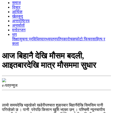
समाज
विचार
आर्थिक
खेलकुद
अन्तर्राष्ट्रिय
अन्तर्वार्ता
मनोरन्जन
थप
शिक्षा
सुचना प्रविधि
स्वास्थ्य
पत्रपत्रिका
रोचक
फोटो फिचर
साहित्य र
कला
आज बिहानै देखि माैसम बदली,
आइतबारदेखि मात्र मौसममा सुधार
e-पत्रन्युज
लामो समयदेखि भइरहेको खडेरीपश्चात शुक्रबार बिहानैदेखि सिमसिम पानी
परिरहेको छ । पानी परेपछि किसान खुशि भएका छन् । पश्चिमी न्यूनचापीय