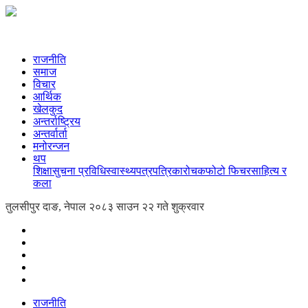
राजनीति
समाज
विचार
आर्थिक
खेलकुद
अन्तर्राष्ट्रिय
अन्तर्वार्ता
मनोरन्जन
थप
शिक्षा
सुचना प्रविधि
स्वास्थ्य
पत्रपत्रिका
रोचक
फोटो फिचर
साहित्य र
कला
तुलसीपुर दाङ, नेपाल
२०८३ साउन २२ गते शुक्रवार
राजनीति