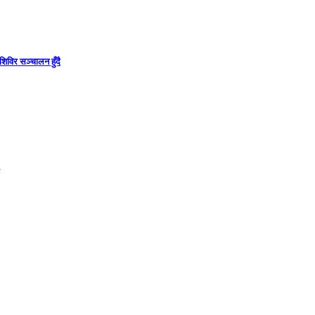
िविर सञ्चालन हुँदै