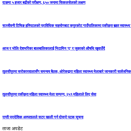
दाङमा ५ हजार बढीको परीक्षण, ६५० जनामा सिकलसेलको लक्षण
सञ्जीवनी टिचिङ हस्पिटलको प्राविधिक सहयोगबाट कपुरकोट गाउँपालिकामा एकीकृत बृहत स्वास्थ्य श
आज र भोलि देशभरिका बालबालिकालाई भिटामिन ‘ए’ र जुकाको औषधि खुवाउँदै
तुलसीपुरमा सरोकारवालासँग समन्वय बैठक, ओरेकद्वारा महिला स्वास्थ्य मेलाबारे जानकारी सार्वजनिक
तुलसीपुरमा एकीकृत महिला स्वास्थ्य मेला सम्पन्न, २५१ महिलाले लिए सेवा
राप्ती प्रादेशिक अस्पतालले सटर खाली गर्न दोस्रो पटक सूचना
ताजा अपडेट