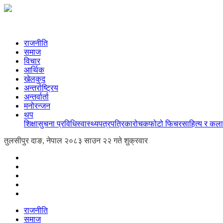
राजनीति
समाज
विचार
आर्थिक
खेलकुद
अन्तर्राष्ट्रिय
अन्तर्वार्ता
मनोरन्जन
थप
शिक्षा
सुचना प्रविधि
स्वास्थ्य
पत्रपत्रिका
रोचक
फोटो फिचर
साहित्य र कला
तुलसीपुर दाङ, नेपाल
२०८३ साउन २२ गते शुक्रवार
राजनीति
समाज