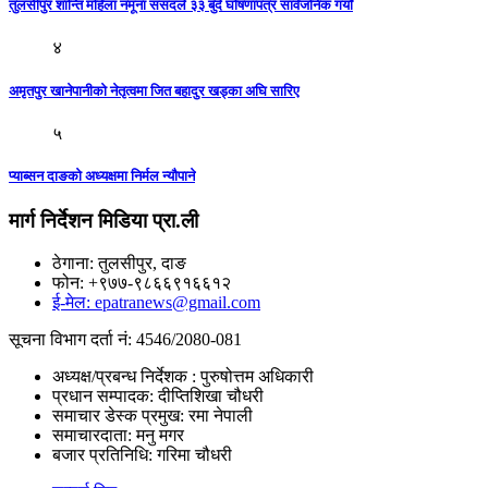
तुलसीपुर शान्ति महिला नमूना संसदले ३३ बुँदे घाेषणापत्र सार्वजनिक गर्याे
४
अमृतपुर खानेपानीकाे नेतृत्वमा जित बहादुर खड्का अघि सारिए
५
प्याब्सन दाङकाे अध्यक्षमा निर्मल न्याैपाने
मार्ग निर्देशन मिडिया प्रा.ली
ठेगाना: तुलसीपुर, दाङ
फोन: +९७७-९८६६९१६६१२
ई-मेल: epatranews@gmail.com
सूचना विभाग दर्ता नं: 4546/2080-081
अध्यक्ष/प्रबन्ध निर्देशक : पुरुषोत्तम अधिकारी
प्रधान सम्पादक: दीप्तिशिखा चौधरी
समाचार डेस्क प्रमुख: रमा नेपाली
समाचारदाता: मनु मगर
बजार प्रतिनिधि: गरिमा चौधरी