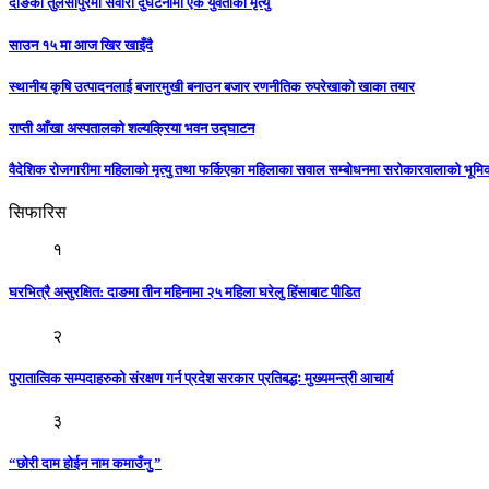
दाङको तुलसीपुरमा सवारी दुर्घटनामा एक युवतीको मृत्यु
साउन १५ मा आज खिर खाइँदै
स्थानीय कृषि उत्पादनलाई बजारमुखी बनाउन बजार रणनीतिक रुपरेखाको खाका तयार
राप्ती आँखा अस्पतालको शल्यक्रिया भवन उद्घाटन
वैदेशिक रोजगारीमा महिलाको मृत्यु तथा फर्किएका महिलाका सवाल सम्बोधनमा सरोकारवालाको भूम
सिफारिस
१
घरभित्रै असुरक्षित: दाङमा तीन महिनामा २५ महिला घरेलु हिंसाबाट पीडित
२
पुरातात्विक सम्पदाहरुको संरक्षण गर्न प्रदेश सरकार प्रतिबद्धः मुख्यमन्त्री आचार्य
३
“छोरी दाम होईन नाम कमाउँनु ”