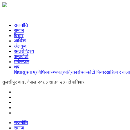
राजनीति
समाज
विचार
आर्थिक
खेलकुद
अन्तर्राष्ट्रिय
अन्तर्वार्ता
मनोरन्जन
थप
शिक्षा
सुचना प्रविधि
स्वास्थ्य
पत्रपत्रिका
रोचक
फोटो फिचर
साहित्य र कला
तुलसीपुर दाङ, नेपाल
२०८३ साउन २३ गते शनिवार
राजनीति
समाज