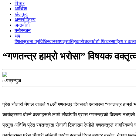
विचार
आर्थिक
खेलकुद
अन्तर्राष्ट्रिय
अन्तर्वार्ता
मनोरन्जन
थप
शिक्षा
सुचना प्रविधि
स्वास्थ्य
पत्रपत्रिका
रोचक
फोटो फिचर
साहित्य र कला
“गणतन्त्र हाम्रो भरोसा” विषयक वक्तृत
e-पत्रन्युज
प्रेस चौतारी नेपाल दाङले १८औं गणतन्त्र दिवसको अवसरमा “गणतन्त्र हाम्रो
कार्यक्रममा बोल्ने वक्ताहरूले लामो संघर्षपछि प्राप्त गणतन्त्रको विकल्प नभएक
प्रमुख अतिथि प्रेस स्वतन्त्रता सेनानी टिकाराम रेग्मीले गणतन्त्रले नागरिकको जीवन
कार्यक्रममा प्रेस चौतारी लुम्बिनी प्रदेश इन्चार्ज टिका बहादुर बस्नेत, नेकपा