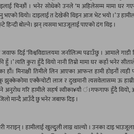
दाइलाई चिन्छौं । भनेर सोधेको उनले ‘म अहिलेसम्म मामा घर ग
नु भएको थियो। दाइलाई त देखेकी थिइन आज भेट भयो ।’ उ हामील
डेफुटे हिन्दी बोल्ने। झन् त्यसमा भाउजूलाई पाएको दंग थिइ ।
सले जवाफ दिई ‘विश्वविद्यालयमा जर्नालिज्म पढाउँछु । आमाले गाडी
 हुँ ।’ त्यति कुरा हुँदै थियो नानी तिम्रो मामा घर कहाँ भनेर सीता
ा हौं। मिनाक्षी तिमीले लिन आएका आफन्त हामी होइनौं त्यही 
आफू झुक्केकोमा एक्कैचोटी लाज र दुखमानी त्यसवेलासम्म ऊ हाम्
जाने अनुरोध गरि हामीले सहर्ष स्वीका¥यौ ं।गफगाफ हुँदै थियो,
 मान्दै आउँदै छु भनेर जबाफ दिइ ।
ाइन् । हामीलाई खुल्दु्ली लाग्न थाल्यो । उनका दाइ भाउजूलाई 