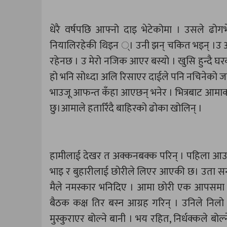
धेरै वर्षपछि आफ्नो दाइ भेटेकोमा । उसले ढोगभे
नियालिरहेकी थिइन ्। उनी झन् चकित भइन् ।उ आ
रहेनछ । उ मेरो नजिक आएर बस्यो । खुसि हुन्दै घरक
हो भनि सोध्दा अलि रिसाएर दाईले पनि नचिनेको जस
भाउजू आफन्त कँहा आएछन् भनेर । भित्रबाट आमाक
छु।आमाले हतारिँदै बाहिरको ढोका खोलिन् ।
हामीलाई देखर त अक्कनबक्क परिन् । पहिला आउन
भाइ र बुहारीलाई छोरीले लिएर आएकी छ। उता सन
मैले नमस्कार भनिदिए । आमा छोरी एक आपसमा हेर
बैठक कक्ष तिर बस्न आग्रह गरिन् । उनिले निलो 
मुस्कुराएर बोल्ने बानी । भय रहित, निर्धक्कले ब