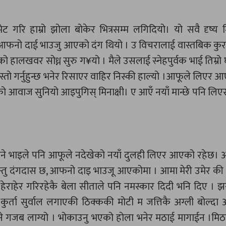
ट गरि हाम्रो झोला बोकेर भित्रसम्म लगिदियो। यो सवै दृष्य मि
फनो दाई भाउजु आएको दंग थियो । उ विचरालाई वास्तबिक कुरा
ो हालखवर सोध्न सुरु ग¥यो । मैले उसलाई स्नेहपुर्वक भाई तिम्रो 
्तो गर्नुहुन्छ भनेर रिसाएर वाहिर निस्की हाल्यो ।आफूले लिएर 
ो आवाज सुनियो आइपुगिस् मिनाक्षी। ए आएँ नयाँ मान्छे पनि ल
े भाइले पनि आफूले नदेखेको नयाँ दुलही लिएर आएको रहेछ। अर
्तु दंगदास छ, आफनो दाइ भाउजू आएकोमा । आमा मेरी उमेर की 
ाहेर गरिरहेकै बेला सीताले पनि नमस्कार दिदी भनि दिए । झसं
कुर्ता सुर्वाल लगाएकी ठिक्ककी मोटी म जत्तिकै अग्ली बोल्द
ोल्ने गजब लाग्यो । भोकाउनु भएको होला भनेर मठाई मागाईन ।मिठा