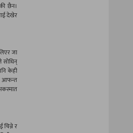
एकी छैन।
ाई देखेर
 लिएर जा
ले सोधिन्
पनि केही
री आफन्त
 अकस्मात
चिन्ने र