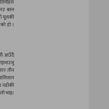
 तिमीहरु
नउ बस्न
ली मूलकी
एको हो ।
ी आउँदै
दाइभाउजु
लिएर तीन
र आलिसान
मा नढोकी
ँलो भाइ।