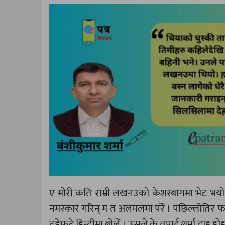
ए मोरी कति राम्री लखनउको केशरबागमा भेट भयो । 
नमस्कार गरिन् म त अलमलमा परेँ । पछिल्लोतिर फर्क
टुडेफुटे हिन्दीमा बोलेँ । उसले के तपाईं शर्मा दाइ