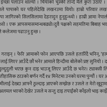
इच्छा पलाउन थाल्यो । चियाको चुस्की तान्दै मैले कुरा उठाएँ ।
ले पापाको घर पहिलेदेखि लखनउमा थियो। हाम्रो परिवार लख
ा जागिरको सिलसिलामा देहरादुन हुनुहुन्थ्यो । हाम्री आमा नेपा
ुन्थ्यो । एक आपसमासम्वन्धबढ्यो।दुवै पक्षको सहमतिमा बिबाह भ
ाले कलेजमा पढाउनु हुन्छ ।
राइन् । फेरि आमाको फोन आएपछि उसले हतारिँदै भनिन्, ‘हाम
 लिएर आउँदै छौं भनेर आमाले हिन्दीमा बोलेको प्रष्ट सुनियो । 
ुल्दुदुली भएछ कुन दाइ भाउजू लिएर आउँदै छ भनेर। ट्याक्सी 
तीहासिक ठाउको बर्णन गर्दै १४ मिनेटमा उनको घरमा पुग्यौं । घ
ामीलाई देख्दा आफ्नै ठुल्दाइ आएको सम्झेछ र उसले त मेरो खुट्टा
ी अलमल भएको देखेर उसले म सन्तु दाइ तपाईंको काँइलो भाइ काइ