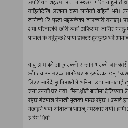
अपरिचित शहरमा नयाँ मान्छेसँग परिचय हुने तीब्र 
कहिलेदेखि लखनउ बस्न लागेको बहिनी भने। उन
लागेको धेरै पुस्ता भइसकेको जानकारी गराइन्। पाप
शर्मा परिवारकी छोरी त्यही अफिसमा जागिर गर्नुह
पापाले के गर्नुहुन्छ? पापा डाक्टर हुनुहुन्छ भने आम
बाबु आमाको आफू एक्लो सन्तान भएको जानकारी ग
छौं। ल्याउन गएका मान्छे घर आइसकेका छन्।’ कसलाई
लिएर आउँदै छु मिनाक्षीले भनिन् ।उता आमालाई ख
जना उनको घर गयौं। मिनाक्षीले बाटोमा देखिएका ऐ
रहेछ गेटपाले नेपाली मूलको मान्छे रहेछ । उसले ह
नछाड्ने भयो सीतालाई भाउजू नमस्कार गर्यो। हाम
उ दंग थियो ।