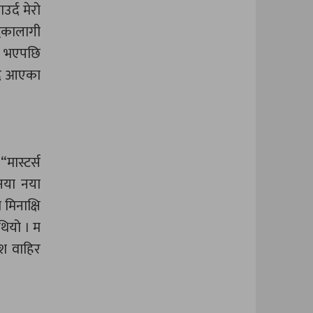
उर्द मेरो
्धकालागी
ति भएपछि
्दै आएका
मास्टर्स
 नया नया
मिनाक्षि
थियो । म
श वाहिर