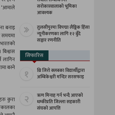
सवाल सम्बोधनमा
सरोकारवालाको भूमिका
्, ‘आमाले
आवश्यक
ाना बनाइ
तुलसीपुरमा विपद्मा लैङ्गिक हिंसा
न्यूनीकरणका लागि १२ बुँदे
टो समयमा
सञ्चार रणनीति
ौ।भारतको
 बिश्वास
सिफारिस
र्न लागिन
मा बस्ने
१
थ्रि जिरो क्लबका विद्यार्थीद्वारा
अम्बिकेश्वरी मन्दिर सरसफाइ
२
ऋण मिनाह गर्न भन्दै आएको
हरु कुरा
धम्कीप्रति जिल्ला सहकारी
ाल्यकालका
संघको आपत्ति