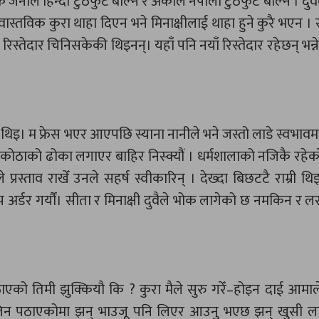
े हिन्दी टुठेफुटे बोल्न र अर्काले नेपाली टुठेफुटे बोल्ने । दुव
वास्तविक कुरा थाहा दिएन भने मिनाक्षीलाई थाहा हुने कुरै भएन ।
 रिस्तेदार चिनिसकेकी थिइनन्। यहाँ पनि नयाँ रिस्तेदार रहेछन् भन
 थिइ। म फ्रेस भएर आएपछि स्याना नानीले भने जस्तो लाडे स्वभाव
 कोठाको ढोका लगाएर बाहिर निस्क्यौं । धर्मशालाको नजिकै रहेको 
रस्ताव राखेँ उनले सहर्ष स्वीकारिन् । देख्दा बिछटटै राम्री थि
्डर गर्यौं। सीता र मिनाक्षी दुवैले भोक लागेको छ नमकिन र लस
पठाएको तिमी झुक्कियौ कि ? कुरा मैले सुरु गरेँ–होइन दाई आमा
लिन पठाएकोमा झन् भाउजू पनि लिएर आउनु भएछ झन् खुसी लाग