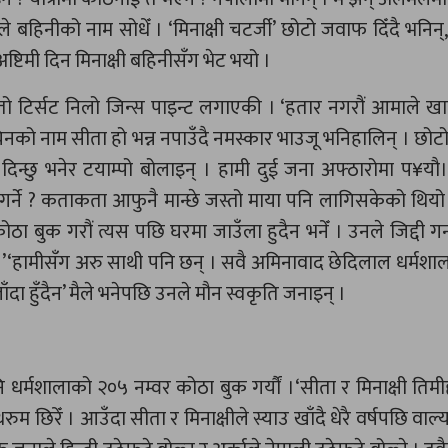
ैले बहिनीको नाम सोधेँ । ‘मिनाक्षी चटर्जी’ छोटो जवाफ दिँदै भनिन
टिमी दिन मिनाक्षी बहिनीसँग भेट भयो ।
सेतो टिर्सट निलो जिन्स पाइन्ट लगाएकी । ‘हतार नगरौं आमाले ख
िनको नाम सीता हो भन्न नपाउँदै नमस्कार भाउजू भनिहालिन् । छो
िन्छु भनेर टयाम्पो बोलाइन् । हामी दुई जना अफ्ठारोमा प¥य
ने ? कताकता आफुनै मान्छे जस्तो माया पनि लागिसकेको थियो।
 कोठा बुक गरौं त्यस पछि घरमा जाउँला हुदैन भनेँ । उनले जिद्दी ग
्छ।’‘हामीसँग अरु साथी पनि छन् । सवै अमिनावाद छेदिलाल धर्मशाला
 हुँदैन’ मैले भनेपछि उनले मौन स्वकृति जनाइन् ।
र्मशालाको २०५ नम्वर कोठा बुक गर्यौं ।‘सीता र मिनाक्षी तिमी
थरुम छिरेँ । आउँदा सीता र मिनाक्षीले स्याउ खाँदै धेरै वर्षपछि व