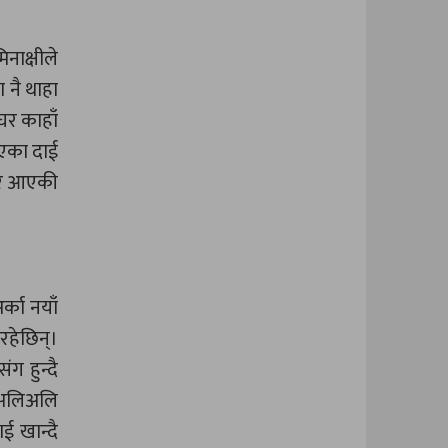
नाक्षीले
 नै थाहा
घर काहाँ
आएका दाई
िएर आएकी
्का नयाँ
रहेछिन्।
ग हुन्दै
ा अलिअलि
ई खान्दै