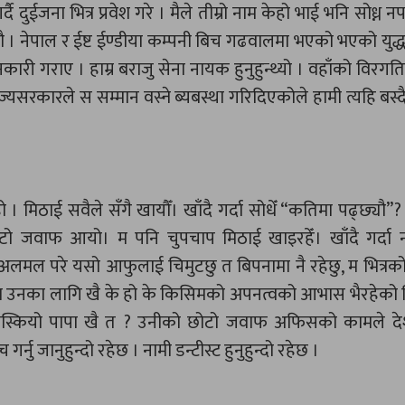
दुईजना भित्र प्रवेश गरे । मैले तीम्रो नाम केहो भाई भनि सोध्न नपा
छौ । नेपाल र ईष्ट ईण्डीया कम्पनी बिच गढवालमा भएको भएको युद
कारी गराए । हाम्र बराजु सेना नायक हुनुहुन्थ्यो । वहाँको विरग
ाज्यसरकारले स सम्मान वस्ने ब्यबस्था गरिदिएकोले हामी त्यहि बस
मिठाई सवैले सँगै खायौँ। खाँदै गर्दा सोधेँ “कतिमा पढ्छ्यौ”? “
 छोटो जवाफ आयो। म पनि चुपचाप मिठाई खाइरहेँ। खाँदै गर्दा
मल परे यसो आफुलाई चिमुटछु त बिपनामा नै रहेछु, म भित्रको 
मा उनका लागि खै के हो के किसिमको अपनत्वको आभास भैरहेको 
ा निस्कियो पापा खै त ? उनीको छोटो जवाफ अफिसको कामले दे
नु जानुहुन्दो रहेछ । नामी डन्टीस्ट हुनुहुन्दो रहेछ ।