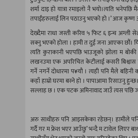
शर्मा दाइ हो यात्रा रमाइलो नै भयो।त्यति भनेपछि म
तपाईंहरुलाई लिन पठाउनु भएको हो ।’ आज कृष्ण अष्
देख्दैमा राधा जस्ती करिव ५ फिट ६ इन्च अग्ली 
सक्नु भएको होला । हामी त दुई जना आएका छौं। य
त्यति कुराकानी भएपछि भाउजूको झोला म बोकी द
लखनउमा एक अपरिचित केटीलाई कसरी बिश्वास गर्
गर्ने नगर्ने दोधारमा प¥यौ । त्यही पनि मैले बहिनी
कहाँ हाम्रो घरमा बस्ने हो । पापाआमा रिसाउनु हुन
सल्लाह छ । एक पटक अमिनावाद जाउँ त्यस पछि जाँदा
अरु साथीहरु पनि आइसकेका रहेछन्। हामीले पनि ध
गर्दै गर म फ्रेश भएर आउँछु’ भन्दै म टावेल लिएर बा