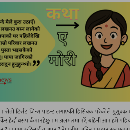
सेतो टिर्सट जिन्स पाइन्ट लगाएकी हिसिक्क परेकीले मुसुक्क मु
ेर हेर्दा बसपार्कमा रहेछु । म अलमलमा परेँ, बहिनी आप हमे पहिच
 होइन ? यात्रामा कठिनाई त भएन ? नेपालीमा भनिन् । म झन् अलमलमा 