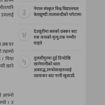
ैले आफ्नै
 सीतापनि
३
नेपाल संस्कृत विश्व विद्यालयल
्ने उसलाई
बेलझुण्डी तालाबन्दीको चपेटामा
४
देउखुरीमा बसको ठक्कर बाट
एक जनाको मृत्यु,एक गम्भीर
घाइते
मा अब घर
ट्याम्पो
५
तुलसीपुरमा दुई दिनदेखि
इ । चिया
खानेपानीको धारा
्सी खाने
अबरुद्ध,उपभोक्ताहरुलाई
ट्याङकर बाट पानी खुवाउदै
ले आफ्नो
्यो । उ