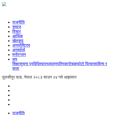
राजनीति
समाज
विचार
आर्थिक
खेलकुद
अन्तर्राष्ट्रिय
अन्तर्वार्ता
मनोरन्जन
थप
शिक्षा
सुचना प्रविधि
स्वास्थ्य
पत्रपत्रिका
रोचक
फोटो फिचर
साहित्य र
कला
तुलसीपुर दाङ, नेपाल
२०८३ साउन २४ गते आइतवार
राजनीति