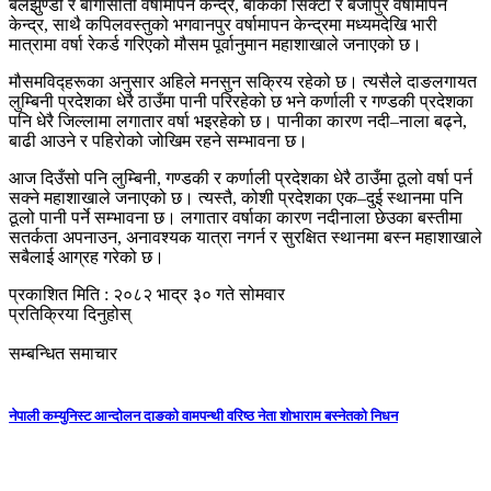
बेलझुण्डी र बागासोती वर्षामापन केन्द्र, बाकेको सिक्टा र बैजापुर वर्षामापन
केन्द्र, साथै कपिलवस्तुको भगवानपुर वर्षामापन केन्द्रमा मध्यमदेखि भारी
मात्रामा वर्षा रेकर्ड गरिएको मौसम पूर्वानुमान महाशाखाले जनाएको छ।
मौसमविद्हरूका अनुसार अहिले मनसुन सक्रिय रहेको छ। त्यसैले दाङलगायत
लुम्बिनी प्रदेशका धेरै ठाउँमा पानी परिरहेको छ भने कर्णाली र गण्डकी प्रदेशका
पनि धेरै जिल्लामा लगातार वर्षा भइरहेको छ। पानीका कारण नदी–नाला बढ्ने,
बाढी आउने र पहिरोको जोखिम रहने सम्भावना छ।
आज दिउँसो पनि लुम्बिनी, गण्डकी र कर्णाली प्रदेशका धेरै ठाउँमा ठूलो वर्षा पर्न
सक्ने महाशाखाले जनाएको छ। त्यस्तै, कोशी प्रदेशका एक–दुई स्थानमा पनि
ठूलो पानी पर्ने सम्भावना छ। लगातार वर्षाका कारण नदीनाला छेउका बस्तीमा
सतर्कता अपनाउन, अनावश्यक यात्रा नगर्न र सुरक्षित स्थानमा बस्न महाशाखाले
सबैलाई आग्रह गरेको छ।
प्रकाशित मिति : २०८२ भाद्र ३० गते सोमवार
प्रतिक्रिया दिनुहोस्
सम्बन्धित समाचार
नेपाली कम्युनिस्ट आन्दोलन दाङको वामपन्थी वरिष्ठ नेता शोभाराम बस्नेतको निधन