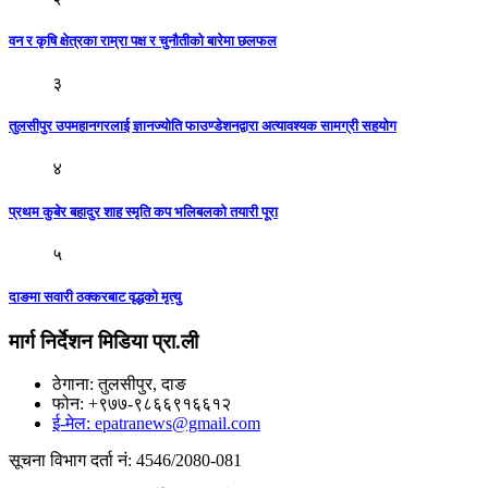
वन र कृषि क्षेत्रका राम्रा पक्ष र चुनौतीको बारेमा छलफल
३
तुलसीपुर उपमहानगरलाई ज्ञानज्योति फाउण्डेशनद्वारा अत्यावश्यक सामग्री सहयोग
४
प्रथम कुबेर बहादुर शाह स्मृति कप भलिबलको तयारी पूरा
५
दाङमा सवारी ठक्करबाट वृद्धको मृत्यु
मार्ग निर्देशन मिडिया प्रा.ली
ठेगाना: तुलसीपुर, दाङ
फोन: +९७७-९८६६९१६६१२
ई-मेल: epatranews@gmail.com
सूचना विभाग दर्ता नं: 4546/2080-081