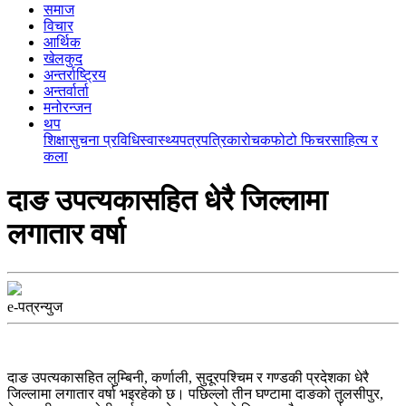
समाज
विचार
आर्थिक
खेलकुद
अन्तर्राष्ट्रिय
अन्तर्वार्ता
मनोरन्जन
थप
शिक्षा
सुचना प्रविधि
स्वास्थ्य
पत्रपत्रिका
रोचक
फोटो फिचर
साहित्य र
कला
दाङ उपत्यकासहित धेरै जिल्लामा
लगातार वर्षा
e-पत्रन्युज
दाङ उपत्यकासहित लुम्बिनी, कर्णाली, सुदूरपश्चिम र गण्डकी प्रदेशका धेरै
जिल्लामा लगातार वर्षा भइरहेको छ। पछिल्लो तीन घण्टामा दाङको तुलसीपुर,