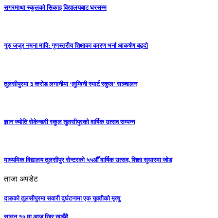
सगरमाथा स्कुलको सिकाइ विद्यालयबाट घरसम्म
गुरु जजुर नमुना मावि: गुणस्तरीय शिक्षाका कारण भर्ना आकर्षण बढ्दो
तुलसीपुरमा ३ करोड लगानीमा ‘लुम्बिनी स्मार्ट स्कुल’ सञ्चालन
ज्ञान ज्योति सेकेन्डरी स्कुल तुलसीपुरको वार्षिक उत्सव सम्पन्न
माध्यमिक विद्यालय तुलसीपुर सेन्टरको ५५औँ वार्षिक उत्सव, शिक्षा सुधारमा जाेड
ताजा अपडेट
दाङको तुलसीपुरमा सवारी दुर्घटनामा एक युवतीको मृत्यु
साउन १५ मा आज खिर खाइँदै