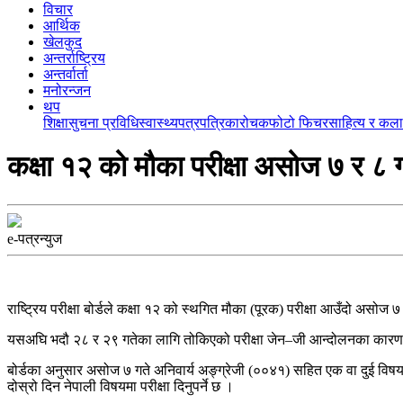
विचार
आर्थिक
खेलकुद
अन्तर्राष्ट्रिय
अन्तर्वार्ता
मनोरन्जन
थप
शिक्षा
सुचना प्रविधि
स्वास्थ्य
पत्रपत्रिका
रोचक
फोटो फिचर
साहित्य र कला
कक्षा १२ को मौका परीक्षा असोज ७ र ८ गत
e-पत्रन्युज
राष्ट्रिय परीक्षा बोर्डले कक्षा १२ को स्थगित मौका (पूरक) परीक्षा आउँदो असोज 
यसअघि भदौ २८ र २९ गतेका लागि तोकिएको परीक्षा जेन–जी आन्दोलनका कारण स्थगि
बोर्डका अनुसार असोज ७ गते अनिवार्य अङ्ग्रेजी (००४१) सहित एक वा दुई विषयमा परी
दोस्रो दिन नेपाली विषयमा परीक्षा दिनुपर्ने छ ।