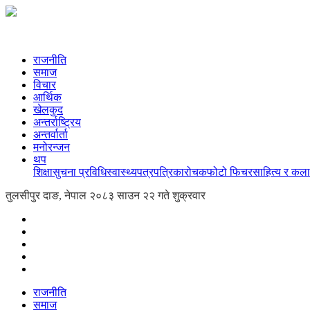
राजनीति
समाज
विचार
आर्थिक
खेलकुद
अन्तर्राष्ट्रिय
अन्तर्वार्ता
मनोरन्जन
थप
शिक्षा
सुचना प्रविधि
स्वास्थ्य
पत्रपत्रिका
रोचक
फोटो फिचर
साहित्य र कला
तुलसीपुर दाङ, नेपाल
२०८३ साउन २२ गते शुक्रवार
राजनीति
समाज