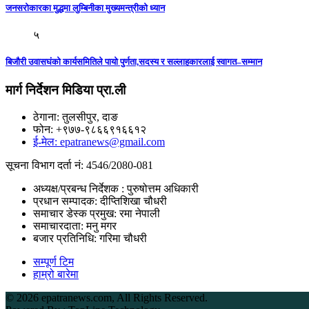
जनसरोकारका मुद्धमा लुम्बिनीका मुख्यमन्त्रीको ध्यान
५
बिजौरी उवासघंको कार्यसमितिले पायो पुर्णता,सदस्य र सल्लाहकारलाई स्वागत–सम्मान
मार्ग निर्देशन मिडिया प्रा.ली
ठेगाना: तुलसीपुर, दाङ
फोन: +९७७-९८६६९१६६१२
ई-मेल: epatranews@gmail.com
सूचना विभाग दर्ता नं: 4546/2080-081
अध्यक्ष/प्रबन्ध निर्देशक : पुरुषोत्तम अधिकारी
प्रधान सम्पादक: दीप्तिशिखा चौधरी
समाचार डेस्क प्रमुख: रमा नेपाली
समाचारदाता: मनु मगर
बजार प्रतिनिधि: गरिमा चौधरी
सम्पूर्ण टिम
हाम्रो बारेमा
©
2026 epatranews.com, All Rights Reserved.