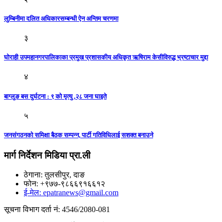
लुम्बिनीमा दलित अधिकारसम्बन्धी ऐन अन्तिम चरणमा
३
घोराही उपमहानगरपालिकाका प्रमुख प्रशासकीय अधिकृत ऋषिराम केसीविरुद्ध भ्रष्टाचार मुद्दा
४
बाग्लुङ बस दुर्घटना : ९ काे मृत्यु ,२८ जना घाइते
५
जनसंगठनकाे समिक्षा बैठक सम्पन्न, पार्टी गतिविधिलाई सशक्त बनाउने
मार्ग निर्देशन मिडिया प्रा.ली
ठेगाना: तुलसीपुर, दाङ
फोन: +९७७-९८६६९१६६१२
ई-मेल: epatranews@gmail.com
सूचना विभाग दर्ता नं: 4546/2080-081