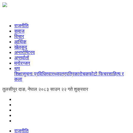
राजनीति
समाज
विचार
आर्थिक
खेलकुद
अन्तर्राष्ट्रिय
अन्तर्वार्ता
मनोरन्जन
थप
शिक्षा
सुचना प्रविधि
स्वास्थ्य
पत्रपत्रिका
रोचक
फोटो फिचर
साहित्य र
कला
तुलसीपुर दाङ, नेपाल
२०८३ साउन २२ गते शुक्रवार
राजनीति