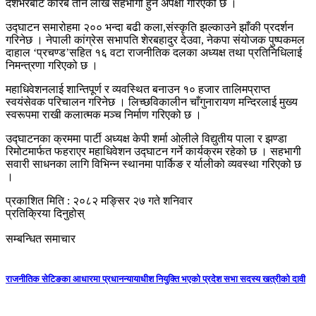
देशभरबाट करिब तीन लाख सहभागी हुने अपेक्षा गरिएको छ ।
उद्घाटन समारोहमा २०० भन्दा बढी कला,संस्कृति झल्काउने झाँकी प्रदर्शन
गरिनेछ । नेपाली कांग्रेस सभापति शेरबहादुर देउवा, नेकपा संयोजक पुष्पकमल
दाहाल ‘प्रचण्ड’सहित १६ वटा राजनीतिक दलका अध्यक्ष तथा प्रतिनिधिलाई
निमन्त्रणा गरिएको छ ।
महाधिवेशनलाई शान्तिपूर्ण र व्यवस्थित बनाउन १० हजार तालिमप्राप्त
स्वयंसेवक परिचालन गरिनेछ । लिच्छविकालीन चाँगुनारायण मन्दिरलाई मुख्य
स्वरूपमा राखी कलात्मक मञ्च निर्माण गरिएको छ ।
उद्घाटनका क्रममा पार्टी अध्यक्ष केपी शर्मा ओलीले विद्युतीय पाला र झण्डा
रिमोटमार्फत फहराएर महाधिवेशन उद्घाटन गर्ने कार्यक्रम रहेको छ । सहभागी
सवारी साधनका लागि विभिन्न स्थानमा पार्किङ र र्यालीको व्यवस्था गरिएको छ
।
प्रकाशित मिति : २०८२ मङ्सिर २७ गते शनिवार
प्रतिक्रिया दिनुहोस्
सम्बन्धित समाचार
राजनीतिक सेटिङका आधारमा प्रधानन्यायाधीश नियुक्ति भएको प्रदेश सभा सदस्य खत्रीको दावी