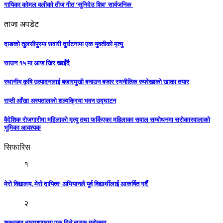
गायिका कोमल वलीको तीज गीत ‘सुनिदेउ शिव’ सार्वजनिक
ताजा अपडेट
दाङको तुलसीपुरमा सवारी दुर्घटनामा एक युवतीको मृत्यु
साउन १५ मा आज खिर खाइँदै
स्थानीय कृषि उत्पादनलाई बजारमुखी बनाउन बजार रणनीतिक रुपरेखाको खाका तयार
राप्ती आँखा अस्पतालको शल्यक्रिया भवन उद्घाटन
वैदेशिक रोजगारीमा महिलाको मृत्यु तथा फर्किएका महिलाका सवाल सम्बोधनमा सरोकारवालाको
भूमिका आवश्यक
सिफारिस
१
मेरो विद्यालय, मेरो दायित्व’ अभियानले पूर्व विद्यार्थीलाई आकर्षित गर्दै
२
शुक्रबार नारायणपुरमा एक दिने सडक महोत्सव