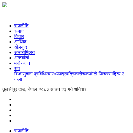
राजनीति
समाज
विचार
आर्थिक
खेलकुद
अन्तर्राष्ट्रिय
अन्तर्वार्ता
मनोरन्जन
थप
शिक्षा
सुचना प्रविधि
स्वास्थ्य
पत्रपत्रिका
रोचक
फोटो फिचर
साहित्य र
कला
तुलसीपुर दाङ, नेपाल
२०८३ साउन २३ गते शनिवार
राजनीति