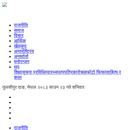
राजनीति
समाज
विचार
आर्थिक
खेलकुद
अन्तर्राष्ट्रिय
अन्तर्वार्ता
मनोरन्जन
थप
शिक्षा
सुचना प्रविधि
स्वास्थ्य
पत्रपत्रिका
रोचक
फोटो फिचर
साहित्य र
कला
तुलसीपुर दाङ, नेपाल
२०८३ साउन २३ गते शनिवार
राजनीति