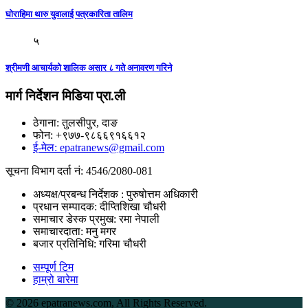
घाेराहिमा थारु युवालाई पत्रकारिता तालिम
५
श्रीमणी आचार्यको शालिक असार ८ गते अनावरण गरिने
मार्ग निर्देशन मिडिया प्रा.ली
ठेगाना: तुलसीपुर, दाङ
फोन: +९७७-९८६६९१६६१२
ई-मेल: epatranews@gmail.com
सूचना विभाग दर्ता नं: 4546/2080-081
अध्यक्ष/प्रबन्ध निर्देशक : पुरुषोत्तम अधिकारी
प्रधान सम्पादक: दीप्तिशिखा चौधरी
समाचार डेस्क प्रमुख: रमा नेपाली
समाचारदाता: मनु मगर
बजार प्रतिनिधि: गरिमा चौधरी
सम्पूर्ण टिम
हाम्रो बारेमा
©
2026 epatranews.com, All Rights Reserved.