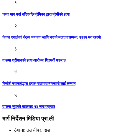
१
जग्गा माग गर्दा नदिएपछि प्रेमिका द्धारा प्रेमीको हत्या
२
नेकपा एमालेको नेतृत्व चयनका लागि भएको मतदान सम्पन्न, २२२७ मत खस्यो
३
दाङमा श्रीमानको हत्या आरोपमा श्रिमती पक्राउ
४
बिजौरी उवासघंद्धारा ट्रक यातायात ब्यबसायी लाई सम्मान
५
दाङमा जुवाको खालबाट १४ जना पक्राउ
मार्ग निर्देशन मिडिया प्रा.ली
ठेगाना: तुलसीपुर, दाङ