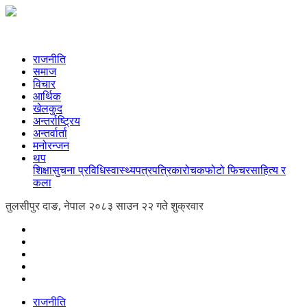
राजनीति
समाज
विचार
आर्थिक
खेलकुद
अन्तर्राष्ट्रिय
अन्तर्वार्ता
मनोरन्जन
थप
शिक्षा
सुचना प्रविधि
स्वास्थ्य
पत्रपत्रिका
रोचक
फोटो फिचर
साहित्य र
कला
तुलसीपुर दाङ, नेपाल
२०८३ साउन २२ गते शुक्रवार
राजनीति