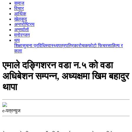
समाज
विचार
आर्थिक
खेलकुद
अन्तर्राष्ट्रिय
अन्तर्वार्ता
मनोरन्जन
थप
शिक्षा
सुचना प्रविधि
स्वास्थ्य
पत्रपत्रिका
रोचक
फोटो फिचर
साहित्य र
कला
एमाले दङ्गिशरन वडा न.५ को वडा
अधिबेशन सम्पन्न, अध्यक्षमा खिम बहादुर
थापा
e-पत्रन्युज