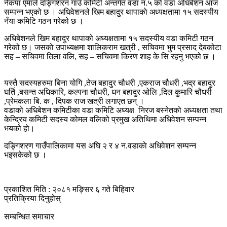
नेकपा एमाले दङ्गिशरन गाउँ कमिटी अन्तर्गत वडा न.५ को वडा अधिबेशन आज
सम्पन्न भएको छ । अधिवेशनले खिम बहादुर थापाकाे अध्यक्षतामा १५ सदस्यीय
नँया कमिटि गठन गरेको छ ।
अधिबेशनले खिम बहादुर थापाको अध्यक्षतामा १५ सदस्यीय वडा कमिटी गठन
गरेको छ। जसकाे उपाध्यक्षमा शालिकराम खत्री , सचिवमा भुम प्रसाद देबकोटा
सह – सचिवमा तिला वलि, सह – सचिवमा किरण शाह के सि रहनु भएको छ ।
यस्तै सदस्यहरुमा बिना योगि ,तेज बहादुर चौधरी ,एकराज चौधरी ,भद्र बहादुर
घर्ति ,बसन्त अधिकारि, कल्पना चौधरी, धन बहादुर ओलि ,दिल कुमारि चौधरी
,प्रेमकला बि. क , दिपक राज खत्री लगाएत छन् ।
वडाको अधिबेशन कमिटीका वडा कमिटि अध्यक्ष निरज बस्नेतको अध्यक्षता तथा
केन्द्रिय कमिटी सदस्य कोमल वलिको प्रमुख अतिथिमा अधिवेशन सम्पन्न
भयको हाे।
दङ्गिशरण गाउँपालिकामा यस अघि २ र ४ न.वडाकाे अधिवेशन सम्पन्न
भइसकेको छ ।
प्रकाशित मिति : २०८१ मङ्सिर ६ गते बिहिवार
प्रतिक्रिया दिनुहोस्
सम्बन्धित समाचार