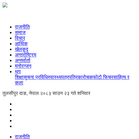
राजनीति
समाज
विचार
आर्थिक
खेलकुद
अन्तर्राष्ट्रिय
अन्तर्वार्ता
मनोरन्जन
थप
शिक्षा
सुचना प्रविधि
स्वास्थ्य
पत्रपत्रिका
रोचक
फोटो फिचर
साहित्य र
कला
तुलसीपुर दाङ, नेपाल
२०८३ साउन २३ गते शनिवार
राजनीति