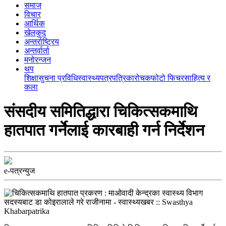
समाज
विचार
आर्थिक
खेलकुद
अन्तर्राष्ट्रिय
अन्तर्वार्ता
मनोरन्जन
थप
शिक्षा
सुचना प्रविधि
स्वास्थ्य
पत्रपत्रिका
रोचक
फोटो फिचर
साहित्य र
कला
संसदीय समितिद्धारा चिकित्सकमाथि
हातपात गर्नेलाई कारबाही गर्न निर्देशन
e-पत्रन्युज