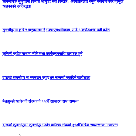
सार्वजनिक सुनुवाइमा विजाैरी आयुर्वेद सेवा विस्तार : अस्पताललाई नमुना बनाउने नगर प्रमुख
खड्काकाे प्रतिबद्धता
तुलसीपुरमा कृषि र पशुपालनलाई उच्च प्राथमिकता, साढे ६ करोडभन्दा बढी बजेट
लुम्बिनी प्रदेश सभामा नीति तथा कार्यक्रममाथि छलफल हुने
दाङको तुलसीपुर मा नवउद्यम प्रवद्र्धन सम्बन्धी एकदिने कार्यशाला
बेलझुण्डी खानेपानी संस्थाको ११औँ साधारण सभा सम्पन्न
दाङको तुलसीपुरमा तुलसीपुर उद्योग वाणिज्य संघको ३१औँ वार्षिक साधारणसभा सम्पन्न