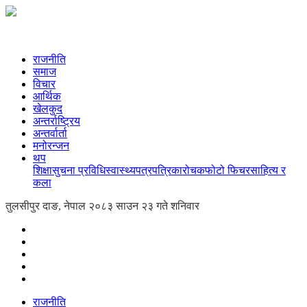
राजनीति
समाज
विचार
आर्थिक
खेलकुद
अन्तर्राष्ट्रिय
अन्तर्वार्ता
मनोरन्जन
थप
शिक्षा
सुचना प्रविधि
स्वास्थ्य
पत्रपत्रिका
रोचक
फोटो फिचर
साहित्य र
कला
तुलसीपुर दाङ, नेपाल
२०८३ साउन २३ गते शनिवार
राजनीति