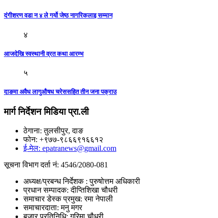
दंगीशरण वडा न ४ ले गर्यो जेष्ठ नागरिकलाइ सम्मान
४
आजदेखि स्वस्थानी व्रत कथा आरम्भ
५
दाङमा अवैध लागुऔषध चरेससहित तीन जना पक्राउ
मार्ग निर्देशन मिडिया प्रा.ली
ठेगाना: तुलसीपुर, दाङ
फोन: +९७७-९८६६९१६६१२
ई-मेल: epatranews@gmail.com
सूचना विभाग दर्ता नं: 4546/2080-081
अध्यक्ष/प्रबन्ध निर्देशक : पुरुषोत्तम अधिकारी
प्रधान सम्पादक: दीप्तिशिखा चौधरी
समाचार डेस्क प्रमुख: रमा नेपाली
समाचारदाता: मनु मगर
बजार प्रतिनिधि: गरिमा चौधरी