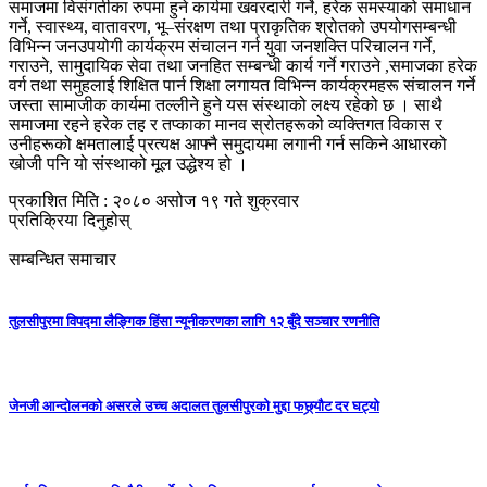
समाजमा विसंगतीका रुपमा हुने कार्यमा खवरदारी गर्ने, हरेक समस्याको समाधान
गर्ने, स्वास्थ्य, वातावरण, भू–संरक्षण तथा प्राकृतिक श्रोतको उपयोगसम्बन्धी
विभिन्न जनउपयोगी कार्यक्रम संचालन गर्न युवा जनशक्ति परिचालन गर्ने,
गराउने, सामुदायिक सेवा तथा जनहित सम्बन्धी कार्य गर्ने गराउने ,समाजका हरेक
वर्ग तथा समुहलाई शिक्षित पार्न शिक्षा लगायत विभिन्न कार्यक्रमहरू संचालन गर्ने
जस्ता सामाजीक कार्यमा तल्लीने हुने यस संस्थाको लक्ष्य रहेको छ । साथै
समाजमा रहने हरेक तह र तप्काका मानव स्रोतहरूको व्यक्तिगत विकास र
उनीहरूको क्षमतालाई प्रत्यक्ष आफ्नै समुदायमा लगानी गर्न सकिने आधारको
खोजी पनि यो संस्थाको मूल उद्धेश्य हो ।
प्रकाशित मिति : २०८० असोज १९ गते शुक्रवार
प्रतिक्रिया दिनुहोस्
सम्बन्धित समाचार
तुलसीपुरमा विपद्मा लैङ्गिक हिंसा न्यूनीकरणका लागि १२ बुँदे सञ्चार रणनीति
जेनजी आन्दोलनको असरले उच्च अदालत तुलसीपुरको मुद्दा फछ्र्यौट दर घट्यो