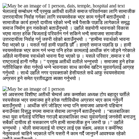
भेलालाई सम्बोधन गर्दै प्रमुख अतीथी वलीले समाज परिवर्तनका लागि सामाजीक
उत्तरदायीत्व निर्वाह गर्नका लागि स्वयमसेवक भएर काम गर्नुपर्ने बताउँनुभयो ।
सामाजीक कार्य हाम्रो दायीत्व रहेको भन्दै सबै पैसाकै पछाडि लागेकाले समृद्ध
समाज निर्माण हुन नसकेको बताउँनुभयो । उहाँले सहयोगी भावनाको विकास
भएमा मात्र हरेक चिजलाई परिवर्तन गर्न सकिने भन्दै समाजमा सामाजीक
उत्तरदायीत्व निर्वाह गर्नु जरुरी रहेको बताउँनुभयो । “हामीमा स्वार्थको भावना
पैदा भएको छ । यसले गर्दा हामी पछाडि छौँ । हाम्रो समाज पछाडि छ । हामी
स्वयमसेवक भएर काम गर्न भन्दा पनि हरेक कामलाई आर्थीक संग जोड्ने गरेकाले
अहिले मानीसमा स्वार्थको भावना पैदा भएको छ । यसले परिवार ,समाज र यो
राष्ट्रलाई हानी गर्नेछ । ” प्रमुख अतीथी वलीले भन्नुभयो । समाजमा हुने हरेक
गतीविधिहरु सेवा गर्नुपर्छ भन्ने भावनाका साथ कार्यमा खटिन युवावर्गलाई आग्रह
गर्नुभयो । साथै उहाँले नगर प्रवक्ताको हेसीयतले सधै आफु स्वयमसेवामा
अग्रसर हुने समेत प्रतीवद्धता ब्यक्त गर्नुभयो ।
सो अवसरमा विशीष्ट अतीथी चेम्वर्स अफ कमर्शका अध्यक्ष टोप बहादुर घर्तीले
स्वयसेवक भएर समाजमा हुने हरेक गतीविधीमा अग्रसर भएर काम गर्नुपर्ने
बताउँनुभयो । आर्थीक संग जोडिएर भन्दा पनि समाजमा आफनो पहिचान
बनाउँनका विसुद्ध रुपमा समाज सेवामा लाग्नुपर्ने बताउँनुभयो । “बालबालिका
तथा युवा वर्गलाई परिचित गराउदै बालबालिका तथा युवावर्गलाई जनसेवी बनाउनु
सबैको दायीत्व हो यसकारण पनि हामी सामाजीक हुन जरुरी छ ।” उहाँले
भन्नुभयो । भोली समाजलाई यो राष्ट्र लाई एक सक्षम, असल र कर्मनिष्ठ
नेतृत्वकर्ता चाहिने भएकाले पनि यसरी नै काम गर्दै जानुपर्ने आवश्यक रहेको