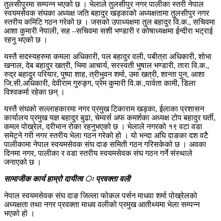
तुलसीपुरमा सम्पन्न भएको छ । भेलाले तुलसीपुर नगर पालीका स्तरी नेपाल
स्वयमसेवक संघका अध्यक्ष जति बहादुर खड्काको अध्यक्षतामा तुलसीपुर नगर
स्तरीय कमिटि गठन गरेको छ । जसको उपाध्यक्षमा तुल बहादुर वि.क., सचिवमा
आशा कुमारी नेपाली, सह –सचिवमा सशी भण्डारी र कोषाध्यक्षमा ईन्दीरा भट्राई
रहनु भएको छ ।
यस्तै सदस्यहरुमा कमला अधिकारी, पल बहादुर वली, पबीत्रा अधिकारी, शोभा
खनाल, देब बहादुर खत्री, भिमा आचार्य, सरस्वती भुषाल भण्डारी, तारा वि.क.,
रुद्र बहादुर परियार, पुष्पा शाह, त्रीभुवन शर्मा, उमा खत्री, शान्ता पुन, आशा
जि.सी.अधिकारी, देवीराम गुरुङ्ग, प्रेम कुमारी वि.क.,पार्वता कामी, डिला
विश्वकर्मा रहेका छन् ।
यस्तै संघको सल्लाहकारमा नगर प्रमुख टिकाराम खड्का, ईलाका प्रशासन
कार्यालय प्रमुख यज्ञ बहादुर बुढा, चेम्वर्स अफ कमर्शका अध्यक्ष टोप बहादुर घर्ती,
कमल पोख्रेल, दरीभान रोका रहनुभएको छ । भेलाले नगरको १९ वटा वडा
समेट्ने गरी नगर स्तरीय भेला गठन गरेको हो । यो भन्दा अघि दाङका दश वटै
पालीकामा नेपाल स्वयमसेवक संघ दाङ समिती गठन गरिसकेको छ । अवका
दिनमा नगर, पालीका र वडा स्तरीय स्वयमसेवक संघ गठन गर्ने संस्थाले
जनाएको छ ।
सामाजीक कार्य हाम्रो दायीत्व ः प्रवक्ता वली
नेपाल स्वयमसेवक संघ दाङ जिल्ला फोकल पर्सन माधवा शर्मा पोख्रेलको
अध्यक्षता तथा नगर प्रवक्ता माधव वलीको प्रमुख आतीथ्यमा भेला सम्पन्न
भएको हो ।