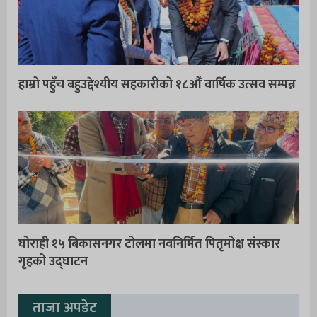
हाम्रो पहुँच बहुउद्देश्यीय सहकारीको १८औँ वार्षिक उत्सव सम्पन्न
घोराही १५ बिकासनगर टोलमा नवनिर्मित पितृमोक्ष संस्कार
गृहको उद्घाटन
ताजा अपडेट