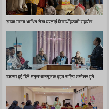
सडक मानव आश्रित सेवा घरलाई बिद्यार्थीहरुको सहयोग
दाङमा दुई दिने अनुसन्धानमूलक बृहत राष्ट्रिय सम्मेलन हुने