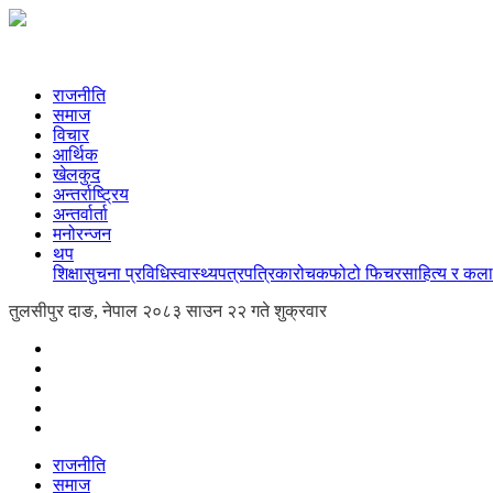
राजनीति
समाज
विचार
आर्थिक
खेलकुद
अन्तर्राष्ट्रिय
अन्तर्वार्ता
मनोरन्जन
थप
शिक्षा
सुचना प्रविधि
स्वास्थ्य
पत्रपत्रिका
रोचक
फोटो फिचर
साहित्य र कला
तुलसीपुर दाङ, नेपाल
२०८३ साउन २२ गते शुक्रवार
राजनीति
समाज