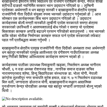
ब्रह्माकुमारी ईश्वरीय विश्व बिद्यालय एवं राजयोग प्रशिक्षण केन्द्र, नेपाल शाखा
श्रीगाउँ दाङको नवनिर्मित सत्कार भवन उद्घाटन गरिएको छ । लुम्बिनी
प्रदेशका अर्थमन्त्री म धन बहादुर मास्की र ब्रह्माकुमारीज क्षेत्रीय प्रमुख
राजयोगिनी गीता दिदीले संयुक्त रुपमा भवनको उद्घाटन गर्नुभएको हो । आज
सोमबार एक कार्यक्रमका बिच भवन उद्घाटन गरिएको हो । उद्घाटन
कार्यक्रममा बोल्दै मन्त्री मास्कीले लुम्बीनी प्रदेश सरकारले समग्र क्षेत्रमा
सरकारको उपस्थिती र आवश्यक्तालाई बोध गरेको र समग्र यो प्रदेशमा
बिकाशका कामहरु अगाडि बढाउने प्रयत्न गरिरहेको बताउनुभयो । यस भवनको
बाकि रहेका भोतीक निर्माणका कामहरु सफल पार्न प्रदेश सरकारको तर्फबाट
पहल गर्ने प्रतीबद्धता ब्यक्त गर्नुभयोे ।
ब्रह्मकुमारीज क्षेत्रीय प्रमुख राजयोगिनी गीता दिदीको अध्यक्षता तथा अर्थमन्त्री
धन बहादुर मास्कीको प्रमुख आतीथ्यता एंव दंगीशरण गाउँपालिकाका अध्यक्ष
शम्भु गिरीको बिशिष्ट अतिथ्यतामा कार्यक्रम सम्पन्न भएको हो ।
कार्यक्रममा पालीका उपाध्यक्ष पिमाकुमारी खड्का, निवर्तमान अध्यक्ष भागीराम
चौधरी, ६ न वडा अध्यक्ष रोशनजङ शाह , नागरिक समाज दाङका सचिव
नारायणप्रसाद श्रेष्ठ, हिन्दु बिद्यापिठका संस्थापक डा. भोला योगी, नेपाली
कांग्रेस तुलसीपुर नगर सभापति सुरेश हमाल, वडा न. ७ न निवर्तमान वडाध्यक्ष
बिरु वली, जग्गादाता डोलराज योगी, ब्रह्माकुमारीज मधुवन आद्यात्मिक
पुनर्जागरण केन्द्र घोराहीका अध्यक्ष यज्ञ बहादुर भण्डारी लगाएतले बोल्नु भएको
थियो ।
सो अवसरमा जग्गादाता एवं सहयोगी ब्यक्ती र संस्थालाई दोसल्ला ओढाएर साथै