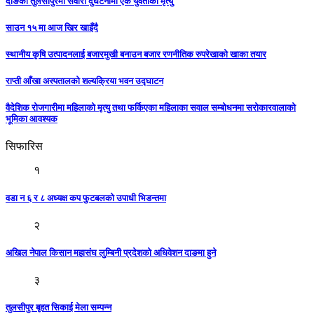
दाङको तुलसीपुरमा सवारी दुर्घटनामा एक युवतीको मृत्यु
साउन १५ मा आज खिर खाइँदै
स्थानीय कृषि उत्पादनलाई बजारमुखी बनाउन बजार रणनीतिक रुपरेखाको खाका तयार
राप्ती आँखा अस्पतालको शल्यक्रिया भवन उद्घाटन
वैदेशिक रोजगारीमा महिलाको मृत्यु तथा फर्किएका महिलाका सवाल सम्बोधनमा सरोकारवालाको
भूमिका आवश्यक
सिफारिस
१
वडा न ६ र ८ अध्यक्ष कप फुटबलको उपाधी भिडन्तमा
२
अखिल नेपाल किसान महासंघ लुम्बिनी प्रदेशको अधिवेशन दाङमा हुने
३
तुलसीपुर बृहत सिकाई मेला सम्पन्न