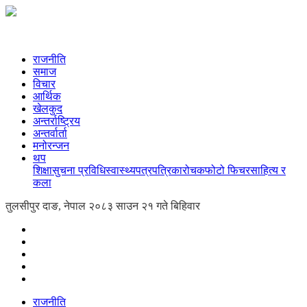
राजनीति
समाज
विचार
आर्थिक
खेलकुद
अन्तर्राष्ट्रिय
अन्तर्वार्ता
मनोरन्जन
थप
शिक्षा
सुचना प्रविधि
स्वास्थ्य
पत्रपत्रिका
रोचक
फोटो फिचर
साहित्य र
कला
तुलसीपुर दाङ, नेपाल
२०८३ साउन २१ गते बिहिवार
राजनीति