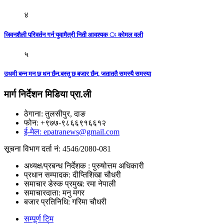
४
जिवनशैली परिवर्तन गर्न युवामैत्री निती आवश्यक ः कोमल वली
५
उधमी बन्न मन छ धन छैन,बस्तु छ बजार छैन, जताततै समस्यै समस्या
मार्ग निर्देशन मिडिया प्रा.ली
ठेगाना: तुलसीपुर, दाङ
फोन: +९७७-९८६६९१६६१२
ई-मेल: epatranews@gmail.com
सूचना विभाग दर्ता नं: 4546/2080-081
अध्यक्ष/प्रबन्ध निर्देशक : पुरुषोत्तम अधिकारी
प्रधान सम्पादक: दीप्तिशिखा चौधरी
समाचार डेस्क प्रमुख: रमा नेपाली
समाचारदाता: मनु मगर
बजार प्रतिनिधि: गरिमा चौधरी
सम्पूर्ण टिम