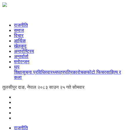
राजनीति
समाज
विचार
आर्थिक
खेलकुद
अन्तर्राष्ट्रिय
अन्तर्वार्ता
मनोरन्जन
थप
शिक्षा
सुचना प्रविधि
स्वास्थ्य
पत्रपत्रिका
रोचक
फोटो फिचर
साहित्य र
कला
तुलसीपुर दाङ, नेपाल
२०८३ साउन २५ गते सोमवार
राजनीति