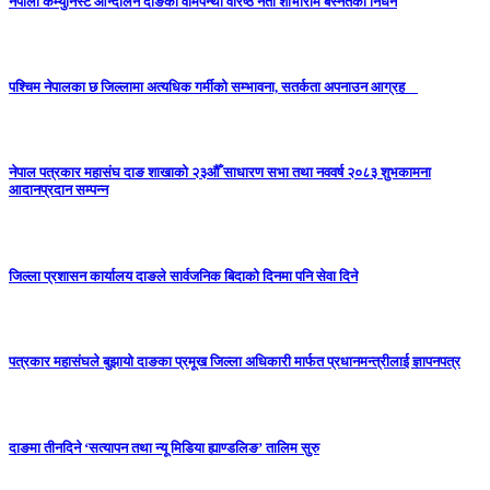
नेपाली कम्युनिस्ट आन्दोलन दाङको वामपन्थी वरिष्ठ नेता शोभाराम बस्नेतको निधन
पश्चिम नेपालका छ जिल्लामा अत्यधिक गर्मीको सम्भावना, सतर्कता अपनाउन आग्रह
नेपाल पत्रकार महासंघ दाङ शाखाको २३औँ साधारण सभा तथा नववर्ष २०८३ शुभकामना
आदानप्रदान सम्पन्न
जिल्ला प्रशासन कार्यालय दाङले सार्वजनिक बिदाको दिनमा पनि सेवा दिने
पत्रकार महासंघले बुझायो दाङका प्रमूख जिल्ला अधिकारी मार्फत प्रधानमन्त्रीलाई ज्ञापनपत्र
दाङमा तीनदिने ‘सत्यापन तथा न्यू मिडिया ह्याण्डलिङ’ तालिम सुरु