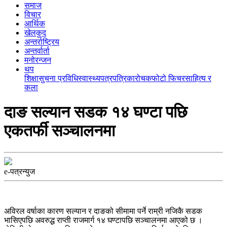
समाज
विचार
आर्थिक
खेलकुद
अन्तर्राष्ट्रिय
अन्तर्वार्ता
मनोरन्जन
थप
शिक्षा
सुचना प्रविधि
स्वास्थ्य
पत्रपत्रिका
रोचक
फोटो फिचर
साहित्य र
कला
दाङ सल्यान सडक १४ घण्टा पछि
एकतर्फी सञ्चालनमा
e-पत्रन्युज
अविरल वर्षाका कारण सल्यान र दाङको सीमामा पर्ने राम्री नजिकै सडक
भासिएपछि अवरुद्ध राप्ती राजमार्ग १४ घण्टापछि सञ्चालनमा आएको छ ।