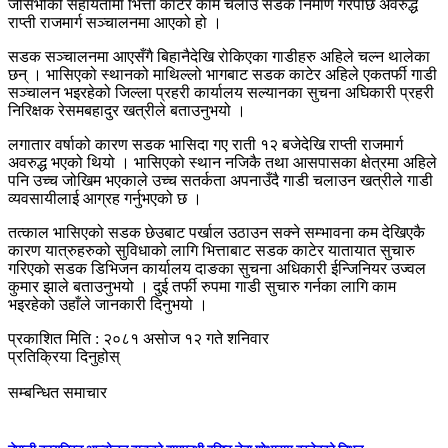
जेसिभीको सहायतामा भित्ता काटेर काम चलाउ सडक निर्माण गरेपछि अवरुद्ध
राप्ती राजमार्ग सञ्चालनमा आएको हो ।
सडक सञ्चालनमा आएसँगै बिहानैदेखि रोकिएका गाडीहरु अहिले चल्न थालेका
छन् । भासिएको स्थानको माथिल्लो भागबाट सडक काटेर अहिले एकतर्फी गाडी
सञ्चालन भइरहेको जिल्ला प्रहरी कार्यालय सल्यानका सुचना अघिकारी प्रहरी
निरिक्षक रेसमबहादुर खत्रीले बताउनुभयो ।
लगातार वर्षाको कारण सडक भासिदा गए राती १२ बजेदेखि राप्ती राजमार्ग
अवरुद्ध भएको थियो । भासिएको स्थान नजिकै तथा आसपासका क्षेत्रमा अहिले
पनि उच्च जोखिम भएकाले उच्च सतर्कता अपनाउँदै गाडी चलाउन खत्रीले गाडी
व्यवसायीलाई आग्रह गर्नुभएको छ ।
तत्काल भासिएको सडक छेउबाट पर्खाल उठाउन सक्ने सम्भावना कम देखिएकै
कारण यात्रुहरुको सुविधाको लागि भित्ताबाट सडक काटेर यातायात सुचारु
गरिएको सडक डिभिजन कार्यालय दाङका सुचना अधिकारी ईन्जिनियर उज्वल
कुमार झाले बताउनुभयो । दुई तर्फी रुपमा गाडी सुचारु गर्नका लागि काम
भइरहेको उहाँले जानकारी दिनुभयो ।
प्रकाशित मिति : २०८१ असोज १२ गते शनिवार
प्रतिक्रिया दिनुहोस्
सम्बन्धित समाचार