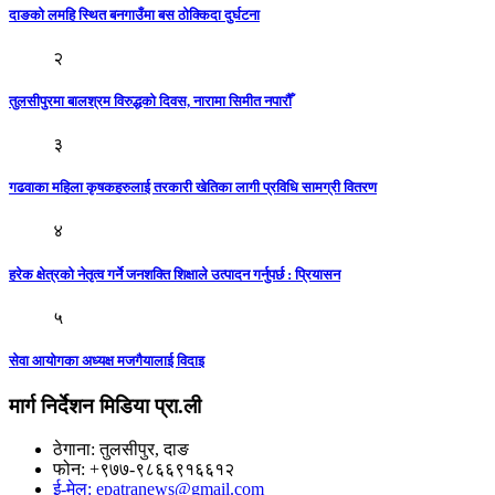
दाङकाे लमहि स्थित बनगाउँमा बस ठाेक्किदा दुर्घटना
२
तुलसीपुरमा बालश्रम विरुद्धको दिवस, नारामा सिमीत नपारौँ
३
गढवाका महिला कृषकहरुलाई तरकारी खेतिका लागी प्रविधि सामग्री वितरण
४
हरेक क्षेत्रको नेतृत्व गर्ने जनशक्ति शिक्षाले उत्पादन गर्नुपर्छ : प्रियासन
५
सेवा आयोगका अध्यक्ष मजगैयालाई विदाइ
मार्ग निर्देशन मिडिया प्रा.ली
ठेगाना: तुलसीपुर, दाङ
फोन: +९७७-९८६६९१६६१२
ई-मेल: epatranews@gmail.com