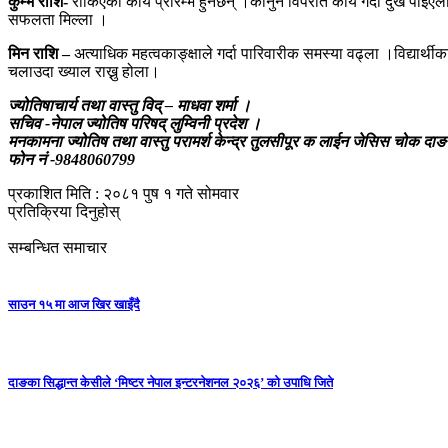
कुम्भ राशि-
रोकिएका कार्य प्रारम्भ हुनेछन् ।कानुन विपरीत कार्य गर्दा दुख प
सफलता मिल्ला ।
मिन राशि –
अत्याधिक महत्वकाङ्क्षाले गर्दा पारिवारीक समस्या वढ्ला ।विद्यार्
चलाउदा ख्याल राख्नु होला।
ज्योतिषाचार्य तथा वास्तु विद् – माधवा शर्मा ।
सचिव -नेपाल ज्योतिष परिषद् लुम्विनी प्रदेश ।
मनकामना ज्योतिष तथा वास्तु परामर्श केन्द्र तुलसीपूर क लाईन जेसिस चोक दा
फोन नं -9848060799
प्रकाशित मिति : २०८१ पुष १ गते सोमवार
प्रतिक्रिया दिनुहोस्
सम्बन्धित समाचार
साउन १५ मा आज खिर खाइँदै
दाङका सिद्धान्त केसीले ‘मिष्टर नेपाल इन्टरनेशनल २०२६’ को उपाधि जिते