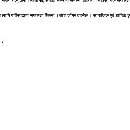
ाईएला सजग रहनुहोला।साथीभाई संगको सम्न्धमा समस्या आउला ।व्यवसायिक सफलता मि
थीका लागि पर्तिस्पर्दामा सफलता मिल्ला ।जोश जाँगर वढ्नेछ । सामाजिक एवं धार्मि
ङ ।