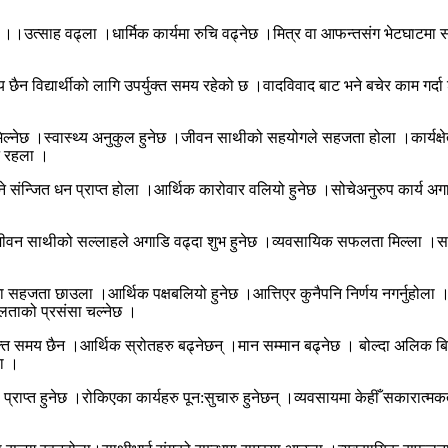
।।उत्साह वढ्ला ।धार्मिक कार्यमा रुचि वढ्नेछ ।मित्र वा आफन्तसंग भेटघाटमा स
य छैन विद्यार्थीको लागि उपर्युक्त समय रहेको छ ।वादविवाद बाट भने बचेर काम गर्दा श
िल्नेछ ।स्वास्थ्य अनुकुल हुनेछ ।जीवन साथीको सहयोगले सहजता होला ।कार्यक्ष
्न रहला ।
ने संन्जित धन प्राप्त होला ।आर्थिक कारोवार वलियो हुनेछ ।सोचेअनुरुप कार्य अगाड
् ।जीवन साथीको सल्लाहले अगाडि वढ्दा शुभ हुनेछ ।व्यवसायिक सफलता मिल्ला ।समाज
ार्यमा सहजता छाउला ।आर्थिक पक्षबलियो हुनेछ ।आत्तिएर कुनैपनि निर्णय नगर्नुह
शलताको प्रसंसा चल्नेछ ।
यक्त समय छैन ।आर्थिक स्रोतहरु बढ्नेछन् ।मान सम्मान बढ्नेछ । बोल्दा अलिक बिचा
ला ।
प्राप्त हुनेछ ।रोकिएका कार्यहरु पून:सुचारु हुनेछन् ।व्यवसायमा केहीँ सकारात्मक