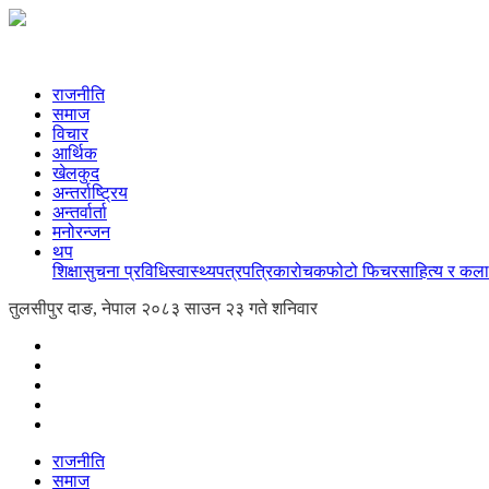
राजनीति
समाज
विचार
आर्थिक
खेलकुद
अन्तर्राष्ट्रिय
अन्तर्वार्ता
मनोरन्जन
थप
शिक्षा
सुचना प्रविधि
स्वास्थ्य
पत्रपत्रिका
रोचक
फोटो फिचर
साहित्य र कला
तुलसीपुर दाङ, नेपाल
२०८३ साउन २३ गते शनिवार
राजनीति
समाज