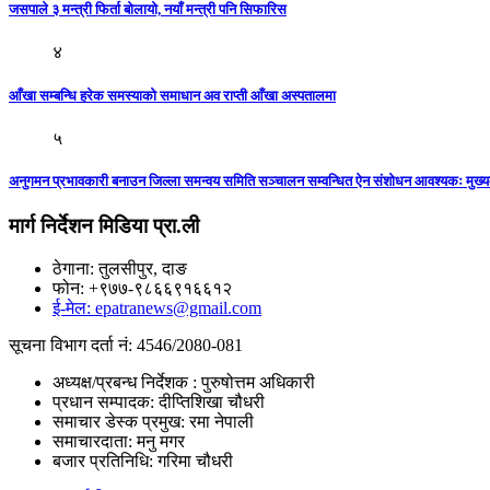
जसपाले ३ मन्त्री फिर्ता बोलायो, नयाँ मन्त्री पनि सिफारिस
४
आँखा सम्बन्धि हरेक समस्याको समाधान अव राप्ती आँखा अस्पतालमा
५
अनुगमन प्रभावकारी बनाउन जिल्ला समन्वय समिति सञ्चालन सम्वन्धित ऐन संशोधन आवश्यकः मुख्यमन
मार्ग निर्देशन मिडिया प्रा.ली
ठेगाना: तुलसीपुर, दाङ
फोन: +९७७-९८६६९१६६१२
ई-मेल: epatranews@gmail.com
सूचना विभाग दर्ता नं: 4546/2080-081
अध्यक्ष/प्रबन्ध निर्देशक : पुरुषोत्तम अधिकारी
प्रधान सम्पादक: दीप्तिशिखा चौधरी
समाचार डेस्क प्रमुख: रमा नेपाली
समाचारदाता: मनु मगर
बजार प्रतिनिधि: गरिमा चौधरी