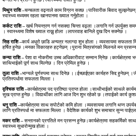
मिथुन राशि –
चन्चलता वढ्नाले काम विग्रन सक्छ ।पारिवारीक बिवाद सुल्झनेछन् 
स्वास्थ्य मध्यमम रहला खानपानमा ख्याल गर्नुहोला ।
कर्कट राशि –
खर्च नियन्त्रण गर्न नसक्दा चिन्ता वढ्ला ।लगानि गर्न उपर्युक्त सम
। स्वास्थ्यमा विशेष ख्याल राख्नु होला ।लापरवाह बानिले दुख दिन सक्नेछ ।
सिह राशि –
कार्य अधुरो छाडि अन्यत्र नलाग्दा शुभ होला । व्यवसायमा सफलता म
हर्षित हुनेछ ।मनका विकारहरु हट्नेछन् ।पुराना मित्रसंगको मिलनले मन प्रसन
कन्या राशि –
पेशा वा नोकरीमा उच्च अधिकारीवाट सम्मान मि्नेछ ।कार्यक्षेत्रमा भ
साथिभाईको पूर्ण साथ मिल्नेछ । दिन प्रेमिल हुनेछ ।
तुला राशि –
भाग्यले पूर्णरुपमा साथ दिनेछ ।।ईच्छाईएका कार्यहरु सिद्द हुनेछन
प्रतिस्पर्धामा सफलता मिल्ला ।
वृश्चिक राशि –
कार्यक्षेत्रमा पद प्रतिष्ठा प्राप्त होला ।साथीभाईको साथले क
सुख प्राप्त हुनेछ । विद्यार्थीका लागि आज दिन शुभ रहेको छ ।तपाईको कार्य कु
धनु राशि –
कार्यक्षेत्रमा साथ सपोर्टको कमि होला ।व्यवसायमा लगानि थप्न उपर्
लागि प्रतिस्पर्धा मा सफलता मिल्ला । वैदेशिक कार्यको शुभ समाचार सुन्न पाईए
मकर राशि –
सन्तानको प्रगतिले मन प्रसन्न हुनेछ।कार्यक्षेत्रमा सहकर्मिको साथ 
स्वास्थ्य सुधारोन्मुख होला ।