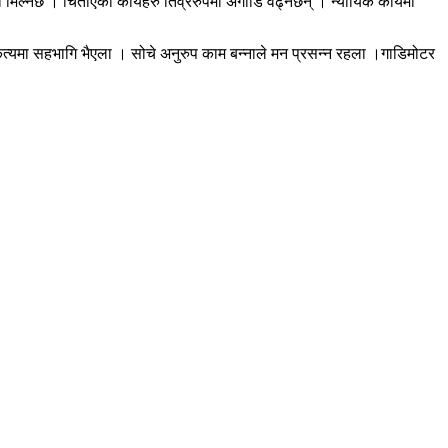
ल्नेछ । चिताएका कार्यहरु तिव्ररुपमा अगाडि वढ्नेछन् । न्यायिक कार्यमा
क कृत्यमा सहभागि भैएला । सोचे अनुरुप काम बन्नाले मन प्रसन्न रहला ।गाडिमोटर