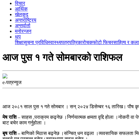
विचार
आर्थिक
खेलकुद
अन्तर्राष्ट्रिय
अन्तर्वार्ता
मनोरन्जन
थप
शिक्षा
सुचना प्रविधि
स्वास्थ्य
पत्रपत्रिका
रोचक
फोटो फिचर
साहित्य र कला
आज पुस १ गते सोमबारकाे राशिफल
e-पत्रन्युज
आज २०८१ साल पुस १ गते सोमबार । सन् २०२४ डिसेम्बर १६ तारिख। पौष कृ
मेष राशि
– साहस ,पराक्रम कढ्नेछ ।निर्णयात्मक क्षमता वृद्दि होला ।नोकरी वा पे
बाट बचेर काम गर्नुहोला ।
बृष राशि –
बाणिको मिठास बढ्नेछ ।संन्चित् धन वढ्ला ।व्यवसायिक सफलता मिल्नेछ
बन्नले मन प्रसन्न हुनेछ।स्वास्थ्यमा सवल हुनेछ ।