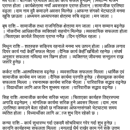
मेष राशि – बाणिको प्रभावले आटेका कार्य सफल हुनेछन् ।मिष्ठान्न भोजन
प्राप्त होला ।कार्यक्षेत्रमा नयाँ अवसरहरु प्राप्त होलान् ।सामाजीक प्रतिष्ठा
वढ्ला ।दाम नाम दुवै कमाउने अवसर मिल्नेछ ।आफन्त संगको भेटघाटले मनमा
खुसि छाउला ।अध्ययन अध्यापनका क्षेत्रमा रुचि वढ्ला ।मन जाला ।
बृष राशि – सामाजीक तथा राजनितिक क्षेत्रमा मन जाला ।मान सम्मान बढ्नेछ
। नोकरीमा आधिकारीक व्यक्तिको सहयोग मिल्नेछ ।व्यवसायिक सफलता होला
।चिताएका कार्यले तिव्रता प्राप्त गर्नेछ ।दिन प्रेमिल रहला ।
मिथुन राशि – शत्रुहरु सक्रिय रहनाले मनमा भय उत्पन् होला ।अलिक लगाव
दियर कार्य गर्दा केहीँ सफल भैएला ।दैनिक कार्य केहीँ खर्चिलो रहनेछ ।संघर्ष
अनुसार सफलता नमिल्दा मन खिन्न होला । व्यक्तिगत् जीवनमा सन्तुलन राख्न
जरुरि हुनेछ ।
कर्कट राशि -आत्मविश्वास वढ्नेछ । व्यवसायिक सफलता मिल्ला ।धार्मिक एवं
सामाजीक कार्यमा मन जाला ।दैनिक कार्यमा प्रगति हुनेछ ।सेवामूलक कार्यमा
सफलता मिल्ला । रचनात्मक कार्यमा सरिक भैएला । पारिवारिक सद्भाव वढ्नेछ
। विद्यार्थीका लागि आज दिन शुभमय रहला ।पारिवारीक सद्भाव वढ्नेछ ।
सिह राशि -सामाजीक कार्यमा सरिक भएला ।चिताएका कार्यहरु तिव्ररुपमा
अगाडि वढ्नेछन् । मांगलिक कार्यमा सरिक हुने अवसर मिल्ला ।दाम ,नाम
,प्रतिष्ठा कमाउने बेला रहेको छ नजिकका आफन्तसंगको भेटघाटमा समय
व्यतित होला । विध्यार्थीका लागि अाज शुभ दिन रहेको छ ।
कन्या राशि – कार्य सुभारम्भ गर्दा एकदमै सोचविचार गरेर गर्दा शुभ हुनेछ ।
कानुनि कार्यहरुमा सफलता मिल्ला ।मनलाई धैर्य राखेर काम गर्न सके उत्तम