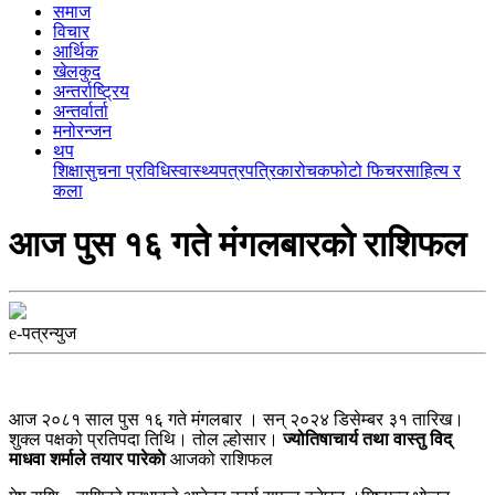
समाज
विचार
आर्थिक
खेलकुद
अन्तर्राष्ट्रिय
अन्तर्वार्ता
मनोरन्जन
थप
शिक्षा
सुचना प्रविधि
स्वास्थ्य
पत्रपत्रिका
रोचक
फोटो फिचर
साहित्य र
कला
आज पुस १६ गते मंगलबारकाे राशिफल
e-पत्रन्युज
आज २०८१ साल पुस १६ गते मंगलबार । सन् २०२४ डिसेम्बर ३१ तारिख।
शुक्ल पक्षको प्रतिपदा तिथि। तोल ल्होसार।
ज्योतिषाचार्य तथा वास्तु विद्
माधवा शर्माले तयार पारेकाे
आजको राशिफल