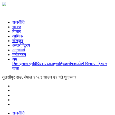
राजनीति
समाज
विचार
आर्थिक
खेलकुद
अन्तर्राष्ट्रिय
अन्तर्वार्ता
मनोरन्जन
थप
शिक्षा
सुचना प्रविधि
स्वास्थ्य
पत्रपत्रिका
रोचक
फोटो फिचर
साहित्य र
कला
तुलसीपुर दाङ, नेपाल
२०८३ साउन २२ गते शुक्रवार
राजनीति