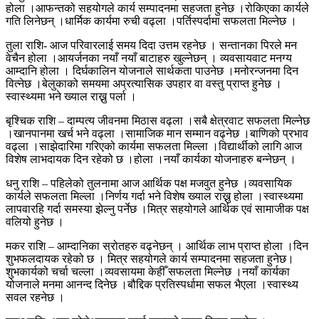
होला ।आफन्तको सहयोगले कार्य सम्पादनमा सहजता हुनेछ ।रोकिएका कार्यले
गति लिनेछन् ।धार्मिक कार्यमा रुची वढ्ला ।पर्तिस्पर्दामा सफलता मिल्नेछ ।
तुला राशि- आज परिवारलाई समय दिदा उत्तम रहनेछ । सन्तानका पिरले मन
वेचैन होला ।आयर्जनका नयाँ नयाँ बाटाहरु खुल्नेछन् । व्यवसायवाट मनग्य
आम्दानि होला । दिर्घकालिन योजनाले सार्थकता पाउनेछ ।मनोरन्जनमा दिन
वित्नेछ ।बेलुकाको समयमा अप्रत्यासिक उपहार वा वस्तु प्राप्त हुनेछ ।
स्वास्थ्यमा भने ख्याल राख्नु पर्ला ।
बृश्चिक राशि – दाम्पत्य जीवनमा मिठास वढ्ला ।सबै क्षेत्रवाट सफलता मिल्नेछ
।खानपानमा खर्च भने वढ्ला ।सामाजिक मान सम्मान वढ्नेछ ।बाणिको प्रभाव
वढ्ला ।साझेदारिमा गरिएको कार्यमा सफलता मिल्ला ।विद्यार्थीको लागि आज
विशेष लाभदायक दिन रहेको छ ।होला ।नयाँ कार्यका योजनाहरु बन्नेछन् ।
धनु राशि – पहिलेको तुलनामा आज आर्थिक पक्ष मजवुत हुनेछ ।व्यवसायिक
कार्यले सफलता मिल्ला ।निर्णय गर्दा भने विशेष ख्याल राख्नु होला ।स्वास्थ्यमा
लापवारहि गर्दा समस्या झेल्नु पर्नेछ ।मित्र सहयोगले आर्थिक एवं सामाजीक पक्ष
वलियो हुनेछ ।
मकर राशि – आम्दानिका स्रोतहरु वढ्नेछन् । आर्थिक लाभ प्राप्त होला ।दिन
शुभफलदायक रहेको छ । मित्र सहयोगले कार्य सम्पादनमा सहजता हुनेछ।
शुभकार्यको चर्चा चल्ला ।व्यवसायमा केहीँ सफलता मिल्नेछ ।नयाँ कार्यका
योजनाले मनमा आनन्द दिनेछ ।बौद्दिक प्रतिस्पर्धामा सफल भैएला ।स्वास्थ्य
सवल रहनेछ ।