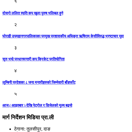
१
दोस्रो ललित स्मृति कप खुला पुरुष भलिबल हुने
२
घोराही उपमहानगरपालिकाका प्रमुख प्रशासकीय अधिकृत ऋषिराम केसीविरुद्ध भ्रष्टाचार मुद्दा
३
सुरु भयो प्रधानमन्त्री कप क्रिकेट प्रतियोगिता
४
लुम्बिनी प्रदेशका ८ जना मन्त्रीहरुकाे जिम्मेवारी बाँडफाँट
५
आज ( आइतबार ) देखि पेट्रोल र डिजेलकाे मूल्य बढ्याे
मार्ग निर्देशन मिडिया प्रा.ली
ठेगाना: तुलसीपुर, दाङ