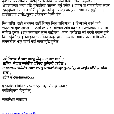
कुम्भ राशि- आज सोचेअनुरुपक कार्य नवन्नले मनमा चिन्ता बढ्नेछ ।
आवश्यकता भन्दा वढि चूनौतीको सामना गर्नु पर्नेछ । वाहन वा यात्रादिमा सजग
रहनुहोला ।सामान चोरी हुने हराउने हुन सक्छ यात्रामा ख्याल राख्नुहोला ।
व्यवसायमा सोचेअनुरुप सफलता मिल्ने छैन ।
मिन राशि -सही समयमा सहीँ निर्णय लिन सकिएला । हिम्मतले कार्य गर्दा
सफलता हात लाग्ला । ठूलो कार्य वा योजना अगि वढ्नेछ ।परोपकारमा समय
व्यतित हुनेछ ।शुभ समाचार सुन्न पाईएला ।मान ,प्रतिष्ठा एवं पदवी प्राप्त हुने
दिन रहेको छ ।तपाईको क्षमताको कदर होला ।व्यवसायमा सफलता मिल्नेछ ।
लगनशील भएर कार्य गर्दा नाफामुखि हुनेछ ।
ज्योतिषाचार्य तथा वास्तु विद् – माधवा शर्मा ।
सचिव -नेपाल ज्योतिष परिषद् लुम्विनी प्रदेश ।
मनकामना ज्योतिष तथा वास्तु परामर्श केन्द्र तुलसीपूर क लाईन जेसिस चोक
दाङ ।
फोन नं -9848060799
प्रकाशित मिति : २०८१ पुष १६ गते मङ्गलवार
प्रतिक्रिया दिनुहोस्
सम्बन्धित समाचार