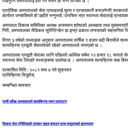
पर्खनुपर्ने समस्यालाई हल गर्न सक्ने छौं भन्ने लागेको छ ।’
प्रादेशिक अस्पतालको सेवा प्रवाहलाई चुस्त र प्रभावकारी बनाउनेगरी सरकारले क
कार्यरत जनशक्तिले हो’उहाँले भन्नुभयो,‘दत्तचित्त भएर स्वास्थ्य सेवालाई प्र
अस्पताल विकास समितिका अध्यक्ष अजयमान श्रेष्ठको अध्यक्षता तथा मुख्यमन्त्री च
गिरी, अस्पतालका मेडिकल सुपेरिटेन्डेन डा.इन्द्र ढकाल लगायतको सहभागिता 
विगत ३ वर्षको तथ्याङ्क अनुसार अस्पतालमा वार्षिक ९ हजार बढी बिरामीले श
शल्यक्रिया प्रसूती सेवातर्फको रहेको अस्पतालले जनाएको छ ।
अस्पतालमा प्रसूती सेवाका लागि पछिल्लो आर्थिक वर्षमा १२ हजार ९८ जनाले से
स्वास्थ्य सेवा लिएको तथ्याङ्कमा उल्लेख छ । अस्पतालमा शल्यक्रिया कक्ष बिस
प्रकाशित मिति : २०८१ माघ ४ गते शुक्रवार
प्रतिक्रिया दिनुहोस्
सम्बन्धित समाचार
राप्ती आँखा अस्पतालको शल्यक्रिया भवन उद्घाटन
सिकल सेल एनिमियाको उपचार सहज बनाउन थारू समुदायको ज्ञापनपत्र