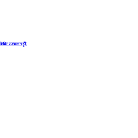
िविर सञ्चालन हुँदै