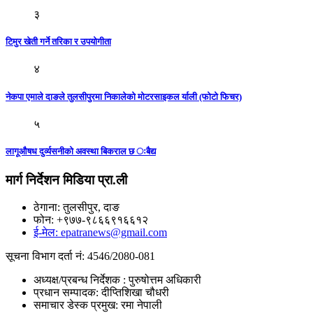
३
टिमुर खेती गर्ने तरिका र उपयोगीता
४
नेकपा एमाले दाङले तुलसीपुरमा निकालेकाे मोटरसाइकल र्याली (फाेटाे फिचर)
५
लागूऔषध दुर्व्यसनीको अवस्था बिकराल छ ःबैद्य
मार्ग निर्देशन मिडिया प्रा.ली
ठेगाना: तुलसीपुर, दाङ
फोन: +९७७-९८६६९१६६१२
ई-मेल: epatranews@gmail.com
सूचना विभाग दर्ता नं: 4546/2080-081
अध्यक्ष/प्रबन्ध निर्देशक : पुरुषोत्तम अधिकारी
प्रधान सम्पादक: दीप्तिशिखा चौधरी
समाचार डेस्क प्रमुख: रमा नेपाली