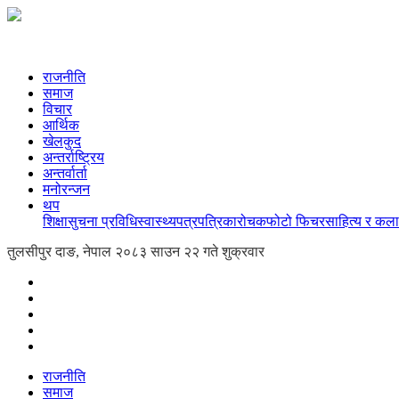
राजनीति
समाज
विचार
आर्थिक
खेलकुद
अन्तर्राष्ट्रिय
अन्तर्वार्ता
मनोरन्जन
थप
शिक्षा
सुचना प्रविधि
स्वास्थ्य
पत्रपत्रिका
रोचक
फोटो फिचर
साहित्य र कला
तुलसीपुर दाङ, नेपाल
२०८३ साउन २२ गते शुक्रवार
राजनीति
समाज