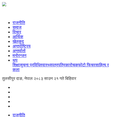
राजनीति
समाज
विचार
आर्थिक
खेलकुद
अन्तर्राष्ट्रिय
अन्तर्वार्ता
मनोरन्जन
थप
शिक्षा
सुचना प्रविधि
स्वास्थ्य
पत्रपत्रिका
रोचक
फोटो फिचर
साहित्य र
कला
तुलसीपुर दाङ, नेपाल
२०८३ साउन २१ गते बिहिवार
राजनीति