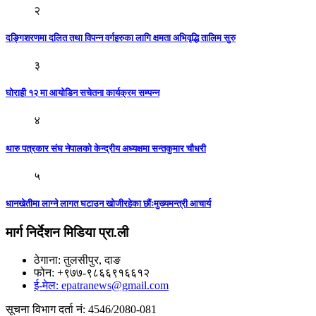
२
दङ्गिशरणमा दलित तथा विपन्न वर्गहरुका लागि क्षमता अभिवृद्धि तालिम सुरु
३
घोराही १२ मा आयोडिन सचेतना कार्यक्रम सम्पन्न
४
थारु पत्रकार संघ नेपालको केन्द्रीय अध्यक्षमा सन्तकुमार चौधरी
५
धानखेतीमा लाग्ने लागत घटाउन खोजीरहेका छौंःमुख्यमन्त्री आचार्य
मार्ग निर्देशन मिडिया प्रा.ली
ठेगाना: तुलसीपुर, दाङ
फोन: +९७७-९८६६९१६६१२
ई-मेल: epatranews@gmail.com
सूचना विभाग दर्ता नं: 4546/2080-081