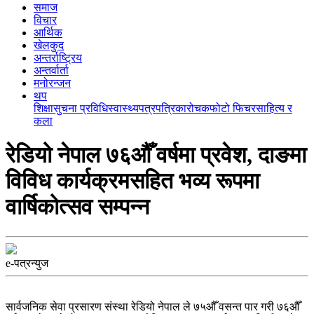
समाज
विचार
आर्थिक
खेलकुद
अन्तर्राष्ट्रिय
अन्तर्वार्ता
मनोरन्जन
थप
शिक्षा
सुचना प्रविधि
स्वास्थ्य
पत्रपत्रिका
रोचक
फोटो फिचर
साहित्य र
कला
रेडियो नेपाल ७६औँ वर्षमा प्रवेश, दाङमा
विविध कार्यक्रमसहित भव्य रूपमा
वार्षिकोत्सव सम्पन्न
e-पत्रन्युज
सार्वजनिक सेवा प्रसारण संस्था रेडियो नेपाल ले ७५औँ वसन्त पार गरी ७६औँ