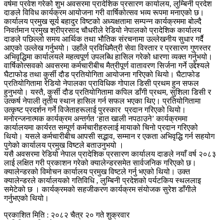
वर्षमा प्रवेश गरेको शुभ अवसरमा प्रादेशिक प्रसारण कार्यालय, लुम्बिनी प्रदेश
दाङले विविध कार्यक्रम आयोजना गरी वार्षिकोत्सव भव्य रूपमा मनाएको छ।
कार्यालय प्रमुख सूर्य बहादुर विष्टको अध्यक्षतामा सम्पन्न कार्यक्रममा बोल्दै
निवर्तमान प्रमुख श्रीप्रसाद चौधरीले रेडियो नेपालको प्रादेशिक कार्यालय
दाङले पछिल्लो समय आर्थिक तथा भौतिक संरचनामा उल्लेखनीय सुधार गर्दै
आएको उल्लेख गर्नुभयो। उहाँले प्रविधिमैत्री सेवा विस्तार र प्रसारण गुणस्तर
अभिवृद्धिमा कार्यालयले महत्वपूर्ण उपलब्धि हासिल गरेको धारणा व्यक्त गर्नुभयो।
वार्षिकोत्सवको अवसरमा कर्मचारीबीच मैत्रीपूर्ण वातावरण सिर्जना गर्ने उद्देश्यले
घैटाफोड तथा कुर्सी दौड प्रतियोगिता आयोजना गरिएको थियो। घैटाफोड
प्रतियोगितामा रेडियो नेपालका प्राविधिक गोपाल डिसी प्रथम हुन सफल
हुनुभयो। यस्तै, कुर्सी दौड प्रतियोगितामा कपिल डाँगी प्रथम, सुशिला डिसी र
उत्कर्ष नेपाली तृतीय स्थान हासिल गर्न सफल भएका थिए। प्रतियोगितामा
उत्कृष्ट प्रदर्शन गर्ने विजेताहरूलाई पुरस्कार प्रदान गरिएको थियो।
मनोरन्जनात्मक कार्यक्रम अन्तर्गत ‘हात खाली नपठाउने’ कार्यक्रममा
कार्यालयमा कार्यरत सम्पूर्ण कर्मचारीहरुलाई मायाको चिनो प्रदान गरिएको
थियो। यसले कर्मचारीबीच आपसी सद्भाव, सम्मान र एकता अभिवृद्धि गर्न सहयोग
पुगेको कार्यालय प्रमुख विष्टले बताउनुभयो ।
यसै अवसरमा रेडियो नेपाल प्रादेशिक प्रसारण कार्यालय दाङले नयाँ वर्ष २०८३
लाई लक्षित गरी प्रकाशन गरेको क्यालेन्डरसमेत सार्वजनिक गरिएको छ।
क्यालेन्डरको विमोचन कार्यालय प्रमुख विष्टले गर्नु भएको थियो। उक्त
क्यालेन्डरले कार्यालयको गतिविधि , लुम्बिनी प्रदेशको पर्यटकिय स्थललाइ
समेटेको छ । कार्यक्रमको सहजीकरण कार्यक्रम संयोजक सुरेश डाँगीले
गर्नुभएको थियो।
प्रकाशित मिति : २०८२ चैत्र २० गते शुक्रवार