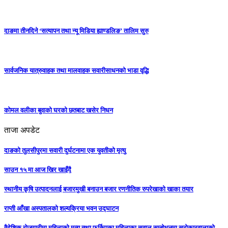
दाङमा तीनदिने ‘सत्यापन तथा न्यू मिडिया ह्याण्डलिङ’ तालिम सुरु
सार्वजनिक यात्रुवाहक तथा मालवाहक सवारीसाधनको भाडा वृद्धि
कोमल वलीका बुवाको घरको छतबाट खसेर निधन
ताजा अपडेट
दाङको तुलसीपुरमा सवारी दुर्घटनामा एक युवतीको मृत्यु
साउन १५ मा आज खिर खाइँदै
स्थानीय कृषि उत्पादनलाई बजारमुखी बनाउन बजार रणनीतिक रुपरेखाको खाका तयार
राप्ती आँखा अस्पतालको शल्यक्रिया भवन उद्घाटन
वैदेशिक रोजगारीमा महिलाको मृत्यु तथा फर्किएका महिलाका सवाल सम्बोधनमा सरोकारवालाको