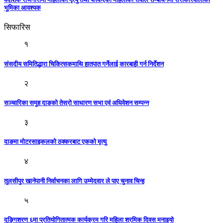
भूमिका आवश्यक
सिफारिस
१
संसदीय समितिद्धारा चिकित्सकमाथि हातपात गर्नेलाई कारबाही गर्न निर्देशन
२
सञ्चारिका समूह दाङको तेस्रो साधारण सभा एवं अधिवेशन सम्पन्न
३
दाङमा मोटरसाइकलको ठक्करबाट एकको मृत्यु
४
तुलसीपुर खानेपानी निर्वाचनका लागि उम्मेदवार ले पाए चुनाव चिन्ह
५
दङ्गिशरण ६मा प्रतियाेगितात्मक कार्यक्रम गरि महिला श्रमिक दिवस मनाइयो