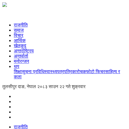
राजनीति
समाज
विचार
आर्थिक
खेलकुद
अन्तर्राष्ट्रिय
अन्तर्वार्ता
मनोरन्जन
थप
शिक्षा
सुचना प्रविधि
स्वास्थ्य
पत्रपत्रिका
रोचक
फोटो फिचर
साहित्य र
कला
तुलसीपुर दाङ, नेपाल
२०८३ साउन २२ गते शुक्रवार
राजनीति