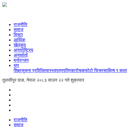
राजनीति
समाज
विचार
आर्थिक
खेलकुद
अन्तर्राष्ट्रिय
अन्तर्वार्ता
मनोरन्जन
थप
शिक्षा
सुचना प्रविधि
स्वास्थ्य
पत्रपत्रिका
रोचक
फोटो फिचर
साहित्य र कला
तुलसीपुर दाङ, नेपाल
२०८३ साउन २२ गते शुक्रवार
राजनीति
समाज