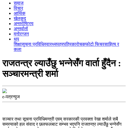
समाज
विचार
आर्थिक
खेलकुद
अन्तर्राष्ट्रिय
अन्तर्वार्ता
मनोरन्जन
थप
शिक्षा
सुचना प्रविधि
स्वास्थ्य
पत्रपत्रिका
रोचक
फोटो फिचर
साहित्य र
कला
राजतन्त्र ल्याउँछु भन्नेसँग वार्ता हुँदैन :
सञ्चारमन्त्री शर्मा
e-पत्रन्युज
सञ्चार तथा सूचना प्रविधिमन्त्री एवम् सरकारकी प्रवक्ता रेखा शर्माले सबै
समस्याको हल संवाद र छलफलबाट सम्भव भएपनि राजतन्त्र ल्याउँछु भन्नेसँग