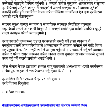
कसैलाई नछाड्ने जिकिर गर्नुभयाे । मन्त्री शर्माले मुलुकमा आमसञ्चार र सूचना
प्रविधिलाई समेट्ने कानुन नै नभएकोले आफ्नो मन्त्रालय सो काममा जुटेको
बताउँदै भोलि हुने क्याबिनेट बैठक मार्फत मिडिया काउन्सिल ऐन दर्ता प्रक्रिया
अगाडी बढ्ने बताउनुभयाे।
साइबर सुरक्षा केन्द्र स्थापना र सामाजिक सञ्जाल निर्देशिका प्रस्तुत
भइसकेको उनले जानकारी दिनुभयाे । मन्त्री शर्माले एक बर्षको अवधिमा थुप्रै
राम्रा कामहरु गरेको बताउनुभयाे।
प्रधानमन्त्री पुष्पकमल दाहाल प्रचण्डको राम्रो गर्ने इच्छा अनुसार नै
मन्त्रीमण्डलले काम गरिरहेकाले आमसञ्चार विधेयकमा समेट्नु पर्ने केहि बिषय
भए सुझाव दिनसमेत मन्त्री शर्माले आग्रह गर्नुभयाे । सरकारले गर्नु पर्ने कामका
बारेमा र गरेका राम्रा कामका बारेमा जनता समक्ष पुर्याउन सञ्चार जगतले पुलको
काम गर्नु पर्ने मन्त्री शर्माको भनाई थियो ।
प्रेस सेन्टर नेपाल झापाका अध्यक्ष राजु पाठकको अध्यक्षतामा भएको कार्यक्रम
सचिव पुष्प खड्काले सहजिकरण गर्नुभएको थियाे । ।
प्रकाशित मिति : २०८० चैत्र २८ गते बुधवार
प्रतिक्रिया दिनुहोस्
सम्बन्धित समाचार
नेपाली कम्युनिस्ट आन्दोलन दाङको वामपन्थी वरिष्ठ नेता शोभाराम बस्नेतको निधन