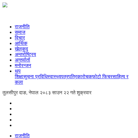
राजनीति
समाज
विचार
आर्थिक
खेलकुद
अन्तर्राष्ट्रिय
अन्तर्वार्ता
मनोरन्जन
थप
शिक्षा
सुचना प्रविधि
स्वास्थ्य
पत्रपत्रिका
रोचक
फोटो फिचर
साहित्य र
कला
तुलसीपुर दाङ, नेपाल
२०८३ साउन २२ गते शुक्रवार
राजनीति