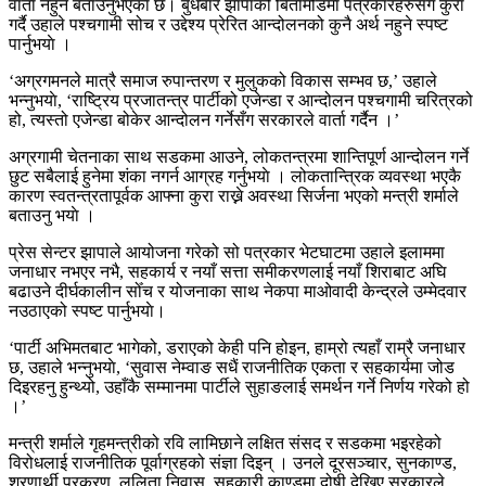
वार्ता नहुने बताउनुभएकाे छ। बुधबार झापाको बिर्तामोडमा पत्रकारहरुसँग कुरा
गर्दै उहाले पश्चगामी सोच र उद्देश्य प्रेरित आन्दोलनको कुनै अर्थ नहुने स्पष्ट
पार्नुभयाे ।
‘अग्रगमनले मात्रै समाज रुपान्तरण र मुलुकको विकास सम्भव छ,’ उहाले
भन्नुभयाे, ‘राष्ट्रिय प्रजातन्त्र पार्टीको एजेन्डा र आन्दोलन पश्चगामी चरित्रको
हो, त्यस्तो एजेन्डा बोकेर आन्दोलन गर्नेसँग सरकारले वार्ता गर्दैन ।’
अग्रगामी चेतनाका साथ सडकमा आउने, लोकतन्त्रमा शान्तिपूर्ण आन्दोलन गर्ने
छुट सबैलाई हुनेमा शंका नगर्न आग्रह गर्नुभयाे । लोकतान्त्रिक व्यवस्था भएकै
कारण स्वतन्त्रतापूर्वक आफ्ना कुरा राख्ने अवस्था सिर्जना भएको मन्त्री शर्माले
बताउनु भयाे ।
प्रेस सेन्टर झापाले आयोजना गरेको सो पत्रकार भेटघाटमा उहाले इलाममा
जनाधार नभएर नभै, सहकार्य र नयाँ सत्ता समीकरणलाई नयाँ शिराबाट अघि
बढाउने दीर्घकालीन सोँच र योजनाका साथ नेकपा माओवादी केन्द्रले उम्मेदवार
नउठाएको स्पष्ट पार्नुभयाे।
‘पार्टी अभिमतबाट भागेको, डराएको केही पनि होइन, हाम्रो त्यहाँ राम्रै जनाधार
छ, उहाले भन्नुभयाे, ‘सुवास नेम्वाङ सधैं राजनीतिक एकता र सहकार्यमा जोड
दिइरहनु हुन्थ्यो, उहाँकै सम्मानमा पार्टीले सुहाङलाई समर्थन गर्ने निर्णय गरेको हो
।’
मन्त्री शर्माले गृहमन्त्रीको रवि लामिछाने लक्षित संसद र सडकमा भइरहेको
विरोधलाई राजनीतिक पूर्वाग्रहको संज्ञा दिइन् । उनले दूरसञ्चार, सुनकाण्ड,
शरणार्थी प्रकरण, ललिता निवास, सहकारी काण्डमा दोषी देखिए सरकारले