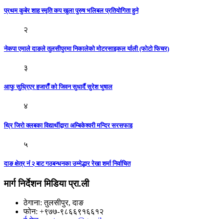
प्रथम कुबेर शाह स्मृति कप खुला पुरुष भलिबल प्रतियाेगिता हुने
२
नेकपा एमाले दाङले तुलसीपुरमा निकालेकाे मोटरसाइकल र्याली (फाेटाे फिचर)
३
आफु सुध्रिएर हजाराैँ काे जिवन सुधार्दै सुरेश भुषाल
४
थ्रि जिरो क्लबका विद्यार्थीद्वारा अम्बिकेश्वरी मन्दिर सरसफाइ
५
दाङ क्षेत्र नंं २ बाट गठबन्धनका उम्मेद्धार रेखा शर्मा निर्वाचित
मार्ग निर्देशन मिडिया प्रा.ली
ठेगाना: तुलसीपुर, दाङ
फोन: +९७७-९८६६९१६६१२