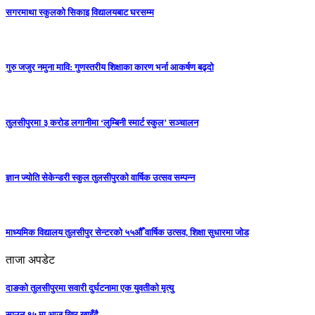
सगरमाथा स्कुलको सिकाइ विद्यालयबाट घरसम्म
गुरु जजुर नमुना मावि: गुणस्तरीय शिक्षाका कारण भर्ना आकर्षण बढ्दो
तुलसीपुरमा ३ करोड लगानीमा ‘लुम्बिनी स्मार्ट स्कुल’ सञ्चालन
ज्ञान ज्योति सेकेन्डरी स्कुल तुलसीपुरको वार्षिक उत्सव सम्पन्न
माध्यमिक विद्यालय तुलसीपुर सेन्टरको ५५औँ वार्षिक उत्सव, शिक्षा सुधारमा जाेड
ताजा अपडेट
दाङको तुलसीपुरमा सवारी दुर्घटनामा एक युवतीको मृत्यु
साउन १५ मा आज खिर खाइँदै