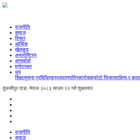
राजनीति
समाज
विचार
आर्थिक
खेलकुद
अन्तर्राष्ट्रिय
अन्तर्वार्ता
मनोरन्जन
थप
शिक्षा
सुचना प्रविधि
स्वास्थ्य
पत्रपत्रिका
रोचक
फोटो फिचर
साहित्य र कला
तुलसीपुर दाङ, नेपाल
२०८३ साउन २२ गते शुक्रवार
राजनीति
समाज