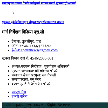
समतामुलक समाज निर्माण गर्न पुरानाे मान्यता त्यागाैं:मुख्यमन्त्री आचार्य
५
गुरुकुल एकेडेमीमा नमूना संयुक्त राष्ट्रसंघ महासभा सम्पन्न
मार्ग निर्देशन मिडिया प्रा.ली
ठेगाना: तुलसीपुर, दाङ
फोन: +९७७-९८६६९१६६१२
ई-मेल: epatranews@gmail.com
सूचना विभाग दर्ता नं: 4546/2080-081
अध्यक्ष/प्रबन्ध निर्देशक : पुरुषोत्तम अधिकारी
प्रधान सम्पादक: दीप्तिशिखा चौधरी
समाचार डेस्क प्रमुख: रमा नेपाली
समाचारदाता: मनु मगर
बजार प्रतिनिधि: गरिमा चौधरी
सम्पूर्ण टिम
हाम्रो बारेमा
©
2026 epatranews.com, All Rights Reserved.