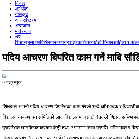
विचार
आर्थिक
खेलकुद
अन्तर्राष्ट्रिय
अन्तर्वार्ता
मनोरन्जन
थप
शिक्षा
सुचना प्रविधि
स्वास्थ्य
पत्रपत्रिका
रोचक
फोटो फिचर
साहित्य र कला
पदिय आचरण बिपरित काम गर्ने माबि सौड
e-पत्रन्युज
शिक्षकले आफ्नो पदिय आचरण बिपरितको काम गरेको भन्दै अभिभाबक र बिद्यार्थीब
विद्यालय ब्यबस्थापन समितिको आज बिद्यालयमा बसेको बैठकले शिक्षक अभिभाबक
प्रारम्भिक छानबिनकाक्रममा केही तथ्य र प्रमाण फेला परेपछि अभिभाबक र बिद्
बिब्यस अध्यक्ष निशानदाजु भट्टराईको अध्यक्षता तथा सल्लाहकार माधब न्यौपानेको प