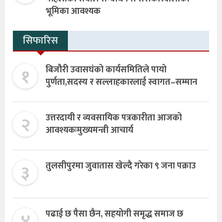
भूमिका आवश्यक
सिफारिस
१
बिजौरी उवासघंको कार्यसमितिले पायो
पुर्णता,सदस्य र सल्लाहकारलाई स्वागत–सम्मान
२
उत्तरदायी र व्यवसायिक पत्रकारीता आजको
आवश्यकःमुख्यमन्त्री आचार्य
३
तुलसीपुरमा जुवातास खेल्दै गरेका ९ जना पक्राउ
४
पढाई छ पैसा छैन, सहयोगी समृद्ध समाज छ