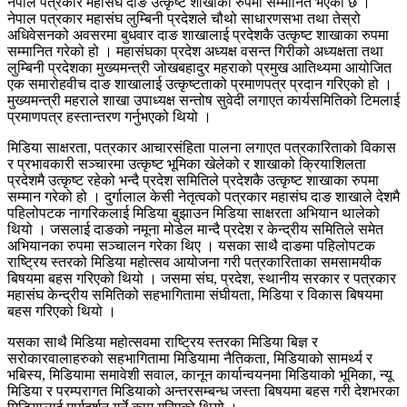
नेपाल पत्रकार महासंघ दाङ उत्कृष्ट शाखाका रुपमा सम्मानित भएको छ ।
नेपाल पत्रकार महासंघ लुम्बिनी प्रदेशले चौथो साधारणसभा तथा तेस्रो
अधिवेसनको अवसरमा बुधवार दाङ शाखालाई प्रदेशकै उत्कृष्ट शाखाका रुपमा
सम्मानित गरेको हो । महासंघका प्रदेश अध्यक्ष वसन्त गिरीको अध्यक्षता तथा
लुम्बिनी प्रदेशका मुख्यमन्त्री जोखबहादुर महराको प्रमुख आतिथ्यमा आयोजित
एक समारोहवीच दाङ शाखालाई उत्कृष्टताको प्रमाणपत्र प्रदान गरिएको हो ।
मुख्यमन्त्री महराले शाखा उपाध्यक्ष सन्तोष सुवेदी लगाएत कार्यसमितिको टिमलाई
प्रमाणपत्र हस्तान्तरण गर्नुभएको थियो ।
मिडिया साक्षरता, पत्रकार आचारसंहिता पालना लगाएत पत्रकारिताको विकास
र प्रभावकारी सञ्चारमा उत्कृष्ट भूमिका खेलेको र शाखाको क्रियाशिलता
प्रदेशमै उत्कृष्ट रहेको भन्दै प्रदेश समितिले प्रदेशकै उत्कृष्ट शाखाका रुपमा
सम्मान गरेको हो । दुर्गालाल केसी नेतृत्वको पत्रकार महासंघ दाङ शाखाले देशमै
पहिलोपटक नागरिकलाई मिडिया बुझाउन मिडिया साक्षरता अभियान थालेको
थियो । जसलाई दाङको नमूना मोडेल मान्दै प्रदेश र केन्द्रीय समितिले समेत
अभियानका रुपमा सञ्चालन गरेका थिए । यसका साथै दाङमा पहिलोपटक
राष्ट्रिय स्तरको मिडिया महोत्सव आयोजना गरी पत्रकारिताका समसामयीक
बिषयमा बहस गरिएको थियो । जसमा संघ, प्रदेश, स्थानीय सरकार र पत्रकार
महासंघ केन्द्रीय समितिको सहभागितामा संघीयता, मिडिया र विकास बिषयमा
बहस गरिएको थियो ।
यसका साथै मिडिया महोत्सवमा राष्ट्रिय स्तरका मिडिया बिज्ञ र
सरोकारवालाहरुको सहभागितामा मिडियामा नैतिकता, मिडियाको सामर्थ्य र
भबिस्य, मिडियामा समावेशी सवाल, कानून कार्यान्वयनमा मिडियाको भूमिका, न्यू
मिडिया र परम्परागत मिडियाको अन्तरसम्बन्ध जस्ता बिषयमा बहस गरी देशभरका