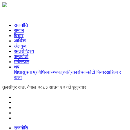
राजनीति
समाज
विचार
आर्थिक
खेलकुद
अन्तर्राष्ट्रिय
अन्तर्वार्ता
मनोरन्जन
थप
शिक्षा
सुचना प्रविधि
स्वास्थ्य
पत्रपत्रिका
रोचक
फोटो फिचर
साहित्य र
कला
तुलसीपुर दाङ, नेपाल
२०८३ साउन २२ गते शुक्रवार
राजनीति