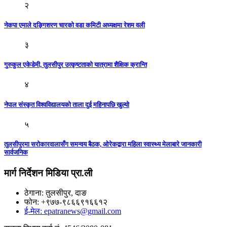
२
नेकपा एमाले दङ्गिशरण चारकाे वडा कमिटी अध्यक्षमा रेशम वली
३
गुरुकुल एकेडेमी, तुलसीपुर उत्कृष्टताको यात्रामा शैक्षिक क्रान्ति
४
नेपाल संस्कृत विश्वविद्यालयको ताला दुई महिनापछि खुल्यो
५
तुलसीपुरमा सरोकारवालासँग समन्वय बैठक, ओरेकद्वारा महिला स्वास्थ्य मेलाबारे जानकारी
सार्वजनिक
मार्ग निर्देशन मिडिया प्रा.ली
ठेगाना: तुलसीपुर, दाङ
फोन: +९७७-९८६६९१६६१२
ई-मेल: epatranews@gmail.com