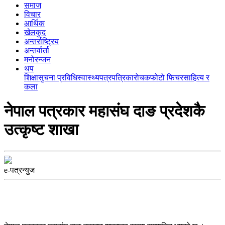
समाज
विचार
आर्थिक
खेलकुद
अन्तर्राष्ट्रिय
अन्तर्वार्ता
मनोरन्जन
थप
शिक्षा
सुचना प्रविधि
स्वास्थ्य
पत्रपत्रिका
रोचक
फोटो फिचर
साहित्य र
कला
नेपाल पत्रकार महासंघ दाङ प्रदेशकै
उत्कृष्ट शाखा
e-पत्रन्युज