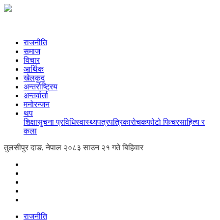
राजनीति
समाज
विचार
आर्थिक
खेलकुद
अन्तर्राष्ट्रिय
अन्तर्वार्ता
मनोरन्जन
थप
शिक्षा
सुचना प्रविधि
स्वास्थ्य
पत्रपत्रिका
रोचक
फोटो फिचर
साहित्य र
कला
तुलसीपुर दाङ, नेपाल
२०८३ साउन २१ गते बिहिवार
राजनीति