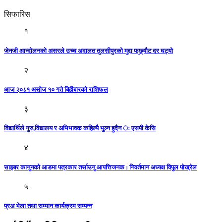
सिफारिस
१
जेनजी आन्दोलनको असरले उच्च अदालत तुलसीपुरको मुद्दा फछ्र्यौट दर घट्यो
२
आज २०८१ असोज १० गते बिहीबारकाे राशिफल
३
विद्यार्थिले गुरु,विद्यालय र अभिभावक कहिल्यै भुल्न हुदैन ः एसपी केसि
४
साइबर कानुनको आडमा पत्रकार तर्साउनु आपत्तिजनक : निवर्तमान अध्यक्ष विपुल पोख्रेल
५
प्रअ भेला तथा सम्मान कार्यक्रम सम्पन्न