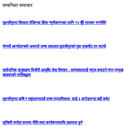
सम्बन्धित समाचार
तुलसीपुरमा विपद्मा लैङ्गिक हिंसा न्यूनीकरणका लागि १२ बुँदे सञ्चार रणनीति
जेनजी आन्दोलनको असरले उच्च अदालत तुलसीपुरको मुद्दा फछ्र्यौट दर घट्यो
सार्वजनिक सुनुवाइमा विजाैरी आयुर्वेद सेवा विस्तार : अस्पताललाई नमुना बनाउने नगर प्रमुख
खड्काकाे प्रतिबद्धता
तुलसीपुरमा कृषि र पशुपालनलाई उच्च प्राथमिकता, साढे ६ करोडभन्दा बढी बजेट
लुम्बिनी प्रदेश सभामा नीति तथा कार्यक्रममाथि छलफल हुने