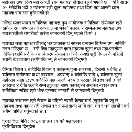
महोत्सव तथा दिब्य महा आरती ज्ञान महायज्ञ संचालन हुने भएको छ । यहि साउन
२५ गतेदेखि भदौ २ गतेसम्म श्री झुला महोत्सव तथा दिब्य महा आरती ज्ञान
महायज्ञ संचालन हुनेभएको हाे ।
मन्दिर व्यवस्थापन समितिका महायज्ञ मुल आयोजक समितिका संयोजक श्री
खगेद्र राज बश्याल को अध्यक्षतामा भएको पत्रकार सम्मेलनमा महायज्ञ तथा
महाआरतीको तयारीको बारेमा जानकारी दिनु भएको थियो ।
महायज्ञ तथा महाआरतीलाई भव्यताकासाथ सफल बनाउन विभिन्न उप–समिति
गठन गरिएको छ । श्री शिव महापुराण ज्ञान् महायज्ञ झुला तथा महाआरतीमा
विभिन्न धार्मिक दैनिक कार्यक्रम संचालन गरिने अध्यक्ष श्री नेपाल कै पहिलो
स्वामी केशवाचार्य (सुर्यपाकि ज्यु ले जानकारी दिनुुभयो ।
दैनिक बिहान ६ बजेदेखि बिहान ९ बजेसम्म,पुजा आरधना , दिउसो १ देखि ४
बजेसम्म संगीतमय कथा प्रवचन , अपरान्ह ४ बजेदेखि साढे ६ बजेसम्म झुला
महोत्सव साझ ६:४५ बजेदेखि माह आरती पस्चात प्रसाद वितरण भदौ ३ गते
अपरान्ह ४ देखि ७:वजे सम्म झुलाका साथ कार्यक्रम समापन व्यवस्थापन
समितिका सचिव श्री भोज प्रसाद भण्डारी ले जानकारी दिनुुभयो ।
महायज्ञ संचालन श्री नेपाल कै पहिलो स्वामी केशवाचार्य (सुर्यपाकि ज्यु ले
महायज्ञ तथा महाआरती संचालन र सफलताका लागि तन, मन र धन सहयोग गर्न
सबैमा अपिल गर्नुुभएको छ ।
प्रकाशित मिति : २०८१ साउन २२ गते मङ्गलवार
प्रतिक्रिया दिनुहोस्