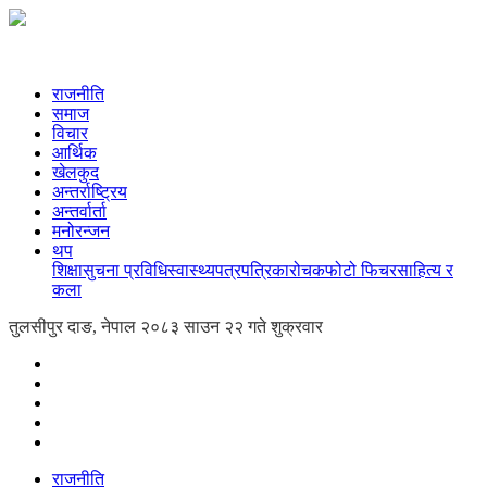
राजनीति
समाज
विचार
आर्थिक
खेलकुद
अन्तर्राष्ट्रिय
अन्तर्वार्ता
मनोरन्जन
थप
शिक्षा
सुचना प्रविधि
स्वास्थ्य
पत्रपत्रिका
रोचक
फोटो फिचर
साहित्य र
कला
तुलसीपुर दाङ, नेपाल
२०८३ साउन २२ गते शुक्रवार
राजनीति