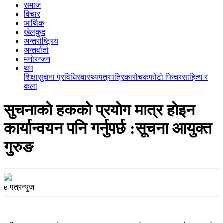
समाज
विचार
आर्थिक
खेलकुद
अन्तर्राष्ट्रिय
अन्तर्वार्ता
मनोरन्जन
थप
शिक्षा
सुचना प्रविधि
स्वास्थ्य
पत्रपत्रिका
रोचक
फोटो फिचर
साहित्य र
कला
सुचनाकाे हककाे प्रयाेग मात्र हाेइन
कार्यान्वयन पनि गर्नुपर्छ :सूचना आयुक्त
गुरुङ
e-पत्रन्युज