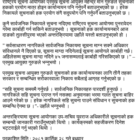
राष्ट्रिय सूचना आयोगका प्रमुख सूचना आयुक्त महेन्द्र मान गुरुङले सुचनाकाे
हककाे प्रयाेग मात्र हाेइन कार्यान्वयन पनि गर्नुपर्ने बताउनुभएको छ । हरेक
निकायले सुचनाकाे हक प्रयाेग संगै सदुपयोग पनि गर्नुपर्ने बताउनुभएको छ ।
कुनै सार्वजनिक निकायले सुचना नदिएमा राष्ट्रिय सुचना आयाेगमा पुनरावेदन
गरेमा कार्बाही गर्न सकिने बताउनुभयाे । सूचनाको हक कार्यान्वयनबारे आज
दाङको तुलसीपुरमा भएको अन्तरक्रियामा उहाँले यस्तो बताउनुभएको हाे ।
” सर्वसाधारण नागरिकले सार्वजनिक निकायमा सूचना माग्न सक्ने अधिकार
संविधानले नै दिएको छ, सूचना माग्दा नदिनेलाई सूचना आयोगले कार्बाही गर्छ।
अहिलेसम्म सूचना माग्दा नदिने ४५ जनासम्मलाई कार्बाही गरिसकिएकाे छ ।” –
प्रमुख आयुक्त गुरुङले भन्नुभयो ।
प्रमुख सुचना आयुक्त गुरुङले सुचनाको हक कार्यान्वयनका लागि तीनै तहका
सरकार र सम्बन्धित सरोकारवाला निकाय सबैलाई आग्रह गर्नुभएको छ ।
“सहि सुचना समयमै गर्नुपर्छ । सार्वजनिक निकायहरु पारदर्शी हुनुपर्छ ।
नागरिकले सहि सुचना प्राप्त गर्न नसक्दा अनुमानका भरमा गलत सुचना बाहिर
आउने गरेकाे छ । हरेक नागरिकले सहि सुचना पाउने संविधान र सुचनाकाे हक
सम्बन्धि ऐनमा छ ।”- उहाँले भन्नुभयो ।
अन्तरक्रियामा सूचना आयोगका उप-सचिव युवराज अधिकारीले सूचनाको हक
सम्बन्धी जानकारी गराउँनुभएकाे थियाे । कार्यक्रमको सहजीकरण दिनेश
भट्टराईले गर्नु भएको थियाे ।
प्रकाशित मिति : २०८१ कार्तिक २८ गते बुधवार