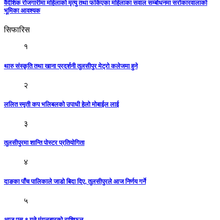
वैदेशिक रोजगारीमा महिलाको मृत्यु तथा फर्किएका महिलाका सवाल सम्बोधनमा सरोकारवालाको
भूमिका आवश्यक
सिफारिस
१
थारु संस्कृति तथा खाना प्रदर्शनी तुलसीपुर मेट्रो कलेजमा हुने
२
ललित स्मृती कप भलिबलको उपाधी हेलो मोबाईल लाई
३
तुलसीपुरमा शान्ति पोस्टर प्रतियोगिता
४
दाङका पाँच पालिकाले जाडो बिदा दिए, तुलसीपुरले आज निर्णय गर्ने
५
आज पुस ९ गते मंगलबारकाे राशिफल