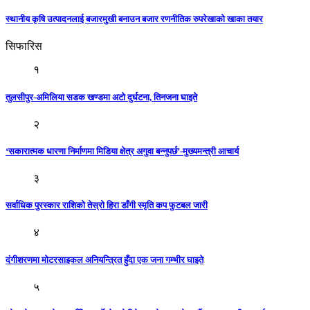
स्थानीय कृषि उत्पादनलाई बजारमुखी बनाउन बजार रणनीतिक रुपरेखाको खाका तयार
सिफारिस
१
तुलसीपुर-अमिलिया सडक खण्डमा अटो दुर्घटना, तिनजना घाइते
२
‘सकारात्मक धारणा निर्माणमा मिडिया क्षेत्र अगुवा बन्नुपर्छ’-मुख्यमन्त्री आचार्य
३
सर्वाधिक पुरस्कार राशिको तेस्रो हिरा डाँगी स्मृति कप फुटबल जारी
४
दंगीशरणमा मोटरसाइकल अनियन्त्रित हुँदा एक जना गम्भीर घाइते
५