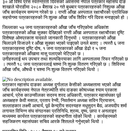
३० औं विश्व प्रेस स्वतन्त्रता दिवसको अवसरमा नेपाल पत्रकार महासंघ दाङ
शाखाले घोराहीमा २०८० बैशाख २० गते बुधबार पत्रकारहरुको निशुल्क आँखा
जाँच कार्यक्रम सम्पन्न गरेको छ । राप्ती आँखा अस्पताल रक्षाचौरको प्राविधिक
सहयोगमा पत्रकारहरुको निःशुल्क आँखा जाँच शिविर गरि दिवस मनाइएको हो ।
जिल्लाका ५७ जना पत्रकारहरुको आँखा जाँच गरिएकोमा अधिकांश
पत्रकारहरुको आँखा सुक्का देखिएको राप्ती आँखा अस्पताल रक्षाचौरका दृष्टि
विशेषज्ञ ओमप्रकाश यादवले जानकारी दिनुभयो । पत्रकारहरुको आँखा
चिलाउने विजाउने र आँखा सुक्का भएको पाइएको उनले बताए । त्यस्तै ६ जना
पत्रकारहरुमा दृष्टि दोष, १ जना पत्रकारको आँखा डेढो र ५ जना
पत्रकारहरुको आँखामा मासु पलाएको भेटिएको छ ।
उनीहरुलाई थप उपचार तथा शल्यक्रियाका लागि अस्पतालमा रिफर गरिएको छ
। त्यस्तै १८ जना पत्रकारलाई चश्मा निःशुल्क वितरण गरिएको छ । शिविरमा
आँखा जाँच, औषधी र चश्मा निःशुल्क वितरण गरिएको थियो ।
पत्रकार महासंघ दाङका अध्यक्ष दुर्गालाल केसीको अध्यक्षतामा भएको आँखा
जाँच कार्यक्रममा नेपाल नेत्रज्योति संघ दाङका कोषाध्यक्ष श्याम प्रकाश
आचार्य, प्रेस काउन्सीलका सदस्य शरद अधिकारी, पत्रकार महासंघका पूर्व
अध्यक्षहरु केवी मसाल, प्रताप रेग्मी, निवर्तमान अध्यक्ष सविन प्रियासन,
सल्लाहकार लक्ष्मी आचार्य, पूर्व केन्द्रीय सदस्यहरु मधुसुदन बैद्य, अजयदीप शर्मा
लगायत विभिन्न संघ संगठनका प्रतिनिधि, श्रव्य, दृष्य, छापा र अनलाइन
माध्यममा कार्यरत पत्रकारहरुको सहभागीता रहेको थियो । कार्यक्रमको
सहजिकरण महासंघका सचिव आरके शितलले गर्नुभएको थियो ।