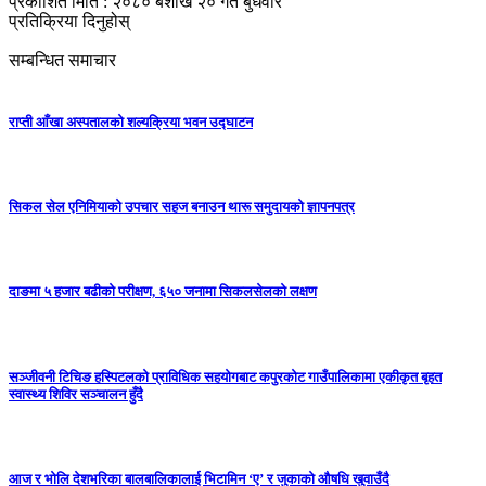
प्रकाशित मिति : २०८० बैशाख २० गते बुधवार
प्रतिक्रिया दिनुहोस्
सम्बन्धित समाचार
राप्ती आँखा अस्पतालको शल्यक्रिया भवन उद्घाटन
सिकल सेल एनिमियाको उपचार सहज बनाउन थारू समुदायको ज्ञापनपत्र
दाङमा ५ हजार बढीको परीक्षण, ६५० जनामा सिकलसेलको लक्षण
सञ्जीवनी टिचिङ हस्पिटलको प्राविधिक सहयोगबाट कपुरकोट गाउँपालिकामा एकीकृत बृहत
स्वास्थ्य शिविर सञ्चालन हुँदै
आज र भोलि देशभरिका बालबालिकालाई भिटामिन ‘ए’ र जुकाको औषधि खुवाउँदै