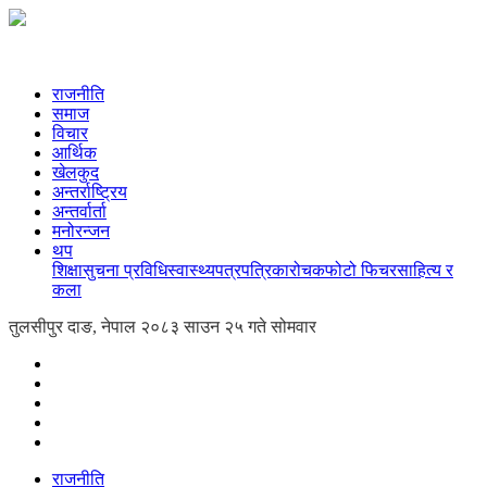
राजनीति
समाज
विचार
आर्थिक
खेलकुद
अन्तर्राष्ट्रिय
अन्तर्वार्ता
मनोरन्जन
थप
शिक्षा
सुचना प्रविधि
स्वास्थ्य
पत्रपत्रिका
रोचक
फोटो फिचर
साहित्य र
कला
तुलसीपुर दाङ, नेपाल
२०८३ साउन २५ गते सोमवार
राजनीति