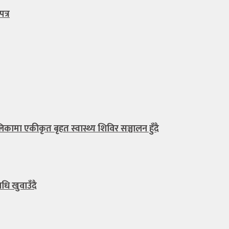
त्र
मा एकीकृत बृहत स्वास्थ्य शिविर सञ्चालन हुँदै
ि खुवाउँदै