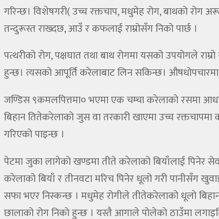
गरिन्छ। विशेषगरी( उच्च रक्तचाप, मधुमेह रोग, बाथको रोग अरू 
तन्दुरूस्त राख्दछ, आउँ र कफलाई राम्रोसँग निको पार्छ ।
पत्थरीको रोग, पक्षघात तथा बाथ रोगमा यसको उपयोगले राम्
हुन्छ। त्यसको आपूर्ति करेलाबाट लिन सकिन्छ। औषधोपचारमा क
जण्डिस ९कमलपित्तमा० भएमा एक चम्चा करेलाको रसमा आधा चम्च
बिहान तितेकरेलाको जुस वा तरकारी खाएमा उच्च रक्तचापमा कम
गरिएको पाइन्छ ।
पेटमा जुका लागेको खण्डमा तीते करेलाको बियाँलाई पिनेर से
करेलाको बियाँ र तीनवटा मरिच पिनेर धूलो गरी पानीसँग ख
सफा भएर निस्कन्छ । मधुमेह रोगीले तीतेकरेलाको धूलो बिह
छालाको रोग निको हुन्छ । यस्तै आगाले पोलेको ठाउँमा लगाइदि