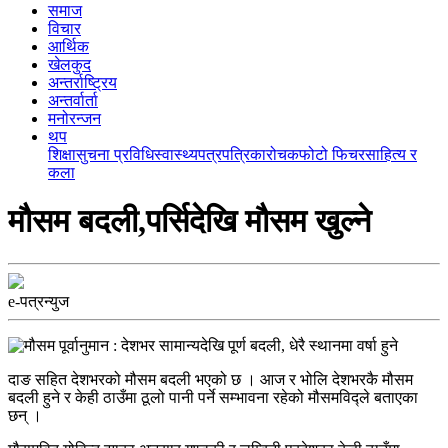
समाज
विचार
आर्थिक
खेलकुद
अन्तर्राष्ट्रिय
अन्तर्वार्ता
मनोरन्जन
थप
शिक्षा
सुचना प्रविधि
स्वास्थ्य
पत्रपत्रिका
रोचक
फोटो फिचर
साहित्य र
कला
मौसम बदली,पर्सिदेखि मौसम खुल्ने
e-पत्रन्युज
दाङ सहित देशभरको मौसम बदली भएको छ । आज र भोलि देशभरकै मौसम
बदली हुने र केही ठाउँमा ठूलो पानी पर्ने सम्भावना रहेको मौसमविद्ले बताएका
छन् ।