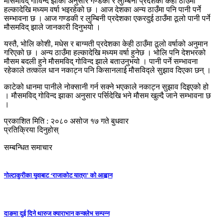
मौसमविद् गोविन्द झाका अनुसार गण्डकी र लुम्बिनी प्रदेशका केही ठाउँमा
हल्कादेखि मध्यम वर्षा भइरहेको छ । आज देशका अन्य ठाउँमा पनि पानी पर्ने
सम्भावना छ । आज गण्डकी र लुम्बिनी प्रदेशका एकरदुई ठाउँमा ठूलो पानी पर्ने
मौसमविद् झाले जानकारी दिनुभयो ।
यस्तै, भोलि कोशी, मधेस र बाग्मती प्रदेशका केही ठाउँमा ठूलो वर्षाको अनुमान
गरिएको छ । अन्य ठाउँमा हल्कादेखि मध्यम वर्षा हुनेछ । भोलि पनि देशभरको
मौसम बदली हुने मौसमविद् गोविन्द झाले बताउनुभयो । पानी पर्ने सम्भावना
रहेकाले तत्काल धान नकाट्न पनि किसानलाई मौसविद्ले सुझाव दिएका छन् ।
काटेको धानमा पानीले नोक्सानी गर्न सक्ने भएकाले नकाट्न सुझाव दिइएको हो
। मौसमविद् गोविन्द झाका अनुसार पर्सिदेखि भने मौसम खुल्दै जाने सम्भावना छ
।
प्रकाशित मिति : २०८० असोज १७ गते बुधवार
प्रतिक्रिया दिनुहोस्
सम्बन्धित समाचार
गोल्टाकुरीका युवाबाट ‘राजाकोट यात्रा’ को आह्वान
दाङमा दुई दिने थारुज क्याराभान कन्क्लेभ सम्पन्न