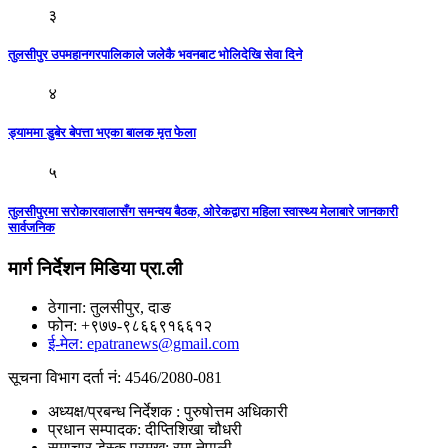
३
तुलसीपुर उपमहानगरपालिकाले जलेकै भवनबाट भाेलिदेखि सेवा दिने
४
ड्याममा डुबेर बेपत्ता भएका बालक मृत फेला
५
तुलसीपुरमा सरोकारवालासँग समन्वय बैठक, ओरेकद्वारा महिला स्वास्थ्य मेलाबारे जानकारी
सार्वजनिक
मार्ग निर्देशन मिडिया प्रा.ली
ठेगाना: तुलसीपुर, दाङ
फोन: +९७७-९८६६९१६६१२
ई-मेल: epatranews@gmail.com
सूचना विभाग दर्ता नं: 4546/2080-081
अध्यक्ष/प्रबन्ध निर्देशक : पुरुषोत्तम अधिकारी
प्रधान सम्पादक: दीप्तिशिखा चौधरी
समाचार डेस्क प्रमुख: रमा नेपाली