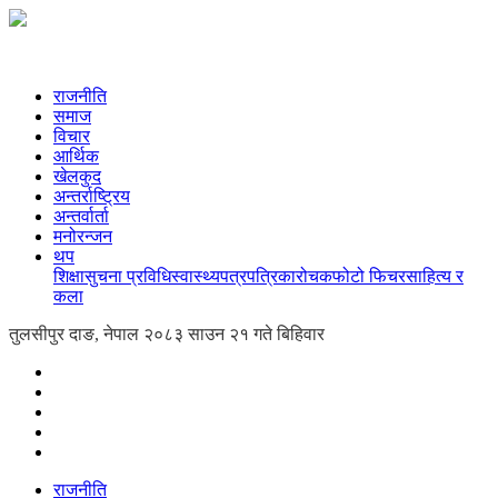
राजनीति
समाज
विचार
आर्थिक
खेलकुद
अन्तर्राष्ट्रिय
अन्तर्वार्ता
मनोरन्जन
थप
शिक्षा
सुचना प्रविधि
स्वास्थ्य
पत्रपत्रिका
रोचक
फोटो फिचर
साहित्य र
कला
तुलसीपुर दाङ, नेपाल
२०८३ साउन २१ गते बिहिवार
राजनीति