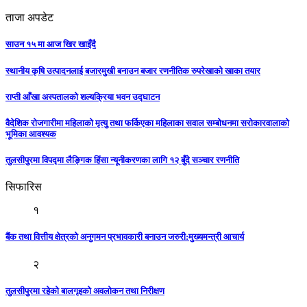
ताजा अपडेट
साउन १५ मा आज खिर खाइँदै
स्थानीय कृषि उत्पादनलाई बजारमुखी बनाउन बजार रणनीतिक रुपरेखाको खाका तयार
राप्ती आँखा अस्पतालको शल्यक्रिया भवन उद्घाटन
वैदेशिक रोजगारीमा महिलाको मृत्यु तथा फर्किएका महिलाका सवाल सम्बोधनमा सरोकारवालाको
भूमिका आवश्यक
तुलसीपुरमा विपद्मा लैङ्गिक हिंसा न्यूनीकरणका लागि १२ बुँदे सञ्चार रणनीति
सिफारिस
१
बैंक तथा वित्तीय क्षेत्रको अनुगमन प्रभावकारी बनाउन जरुरी:मुख्यमन्त्री आचार्य
२
तुलसीपुरमा रहेको बालगृहको अवलोकन तथा निरीक्षण