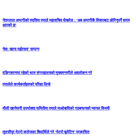
नेत्रलाल अभागीको स्मृतिमा एमाले महासचिव पोखरेल : ‘अब अभागीकै विचारबाट डोरिनुपर्ने समय
आएको छ’
नेवाः खाना महोत्सव’ सम्पन्न
दङ्गिशरणमा रहेको थारु संग्रहालयकाे मुख्यमन्त्रीले अवलोकन गरे
एमालेले कार्यकर्ताहरुकाे परिक्षा लियाे
मौली खानेपानी उपभोक्ता समितीमा एमाले माओबादिको गठबन्धनको प्यानल विजयी
तुलसीपुर मेट्राे कलेजका बिधार्थिले गरे ‘मेट्रो बुलेटिन’ प्रकासित