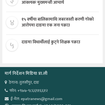
३
आवश्यकः मुख्यमन्त्री आचार्य
४
१५ वर्षीया बालिकामाथि जबरजस्ती करणी गरेको
आरोपमा दाङमा एक जना पक्राउ
५
दाङमा विधार्थीलाई कुट्ने शिक्षक पक्राउ
मार्ग निर्देशन मिडिया प्रा.ली
ठेगाना: तुलसीपुर, दाङ
फोन: +९७७-९८६६९१६६१२
ई-मेल: epatranews@gmail.com