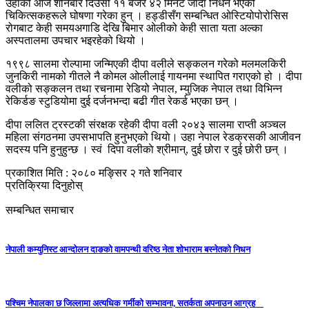
उहाको आज शनिबार दिउँसो ११ बजेर ४२ मिनेट जाँदा निधन भएको
चिकित्सकहरूले घोषणा गरेका हुन् । हड्डीसँग सम्बन्धित ओस्टियोपोरोसिस
रोगबाट केही समयअगाडि देखि बिमार ओलीको केही साता यता अल्का
अस्पतालमा उपचार भइरहेको थियो ।
१९९८ सालमा रोल्पामा जन्मिएकी दीपा वलीले सङ्कलन गरेको मलमलकिरी
जुनकिरी नामको गीतले नै कोमल ओलीलाई गायनमा स्थापित गराएको हो । दीपा
वलीको सङ्कलन तथा रचनामा रेडियो नेपाल, म्युजिक नेपाल तथा विभिन्न
रेकिर्डङ स्टुडियोमा दुई दर्जनभन्दा बढी गीत रेकर्ड भएका छन् ।
दीपा ललित ट्रस्टकी संरक्षक रहेकी दीपा वली २०४३ सालमा राप्ती अञ्चल
महिला संगठनमा उपसभापति हुनुभएको थियाे। उहा नेपाल रेडक्रसकी आजीवन
सदस्य पनि हुनुहुन्छ । स्वं दिपा वलीकाे श्रीमान्, दुई छोरा र दुई छोरी छन् ।
प्रकाशित मिति : २०८० मङ्सिर २ गते शनिवार
प्रतिक्रिया दिनुहोस्
सम्बन्धित समाचार
नेपाली कम्युनिस्ट आन्दोलन दाङको वामपन्थी वरिष्ठ नेता शोभाराम बस्नेतको निधन
पश्चिम नेपालका छ जिल्लामा अत्यधिक गर्मीको सम्भावना, सतर्कता अपनाउन आग्रह