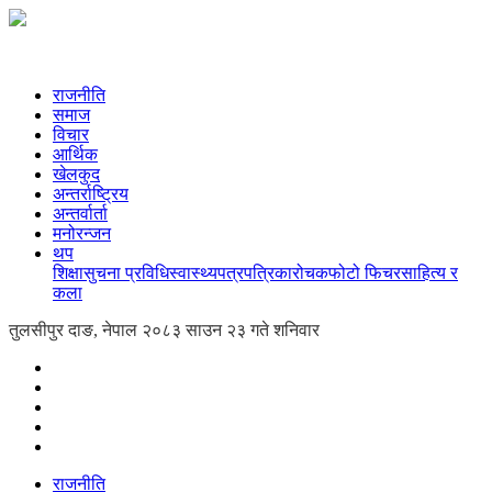
राजनीति
समाज
विचार
आर्थिक
खेलकुद
अन्तर्राष्ट्रिय
अन्तर्वार्ता
मनोरन्जन
थप
शिक्षा
सुचना प्रविधि
स्वास्थ्य
पत्रपत्रिका
रोचक
फोटो फिचर
साहित्य र
कला
तुलसीपुर दाङ, नेपाल
२०८३ साउन २३ गते शनिवार
राजनीति