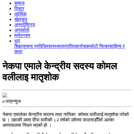
समाज
विचार
आर्थिक
खेलकुद
अन्तर्राष्ट्रिय
अन्तर्वार्ता
मनोरन्जन
थप
शिक्षा
सुचना प्रविधि
स्वास्थ्य
पत्रपत्रिका
रोचक
फोटो फिचर
साहित्य र
कला
नेकपा एमाले केन्द्रीय सदस्य काेमल
वलीलाइ मातृशाेक
e-पत्रन्युज
नेकपा एमालेका केन्द्रीय सदस्य तथा गायिका कोमल वलीलाई मातृशोक परेको
छ । उहाकी आमा दीपा वलीको ८२ वर्षको उमेरमा काठमाडौँको अल्का
अस्पतालमा निधन भएको हो ।