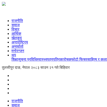
राजनीति
समाज
विचार
आर्थिक
खेलकुद
अन्तर्राष्ट्रिय
अन्तर्वार्ता
मनोरन्जन
थप
शिक्षा
सुचना प्रविधि
स्वास्थ्य
पत्रपत्रिका
रोचक
फोटो फिचर
साहित्य र कला
तुलसीपुर दाङ, नेपाल
२०८३ साउन २१ गते बिहिवार
राजनीति
समाज