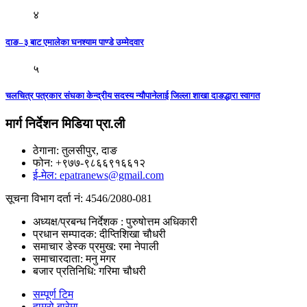
४
दाङ–३ बाट एमालेका घनश्याम पाण्डे उम्मेदवार
५
चलचित्र पत्रकार संघका केन्द्रीय सदस्य न्यौपानेलाई जिल्ला शाखा दाङद्धारा स्वागत
मार्ग निर्देशन मिडिया प्रा.ली
ठेगाना: तुलसीपुर, दाङ
फोन: +९७७-९८६६९१६६१२
ई-मेल: epatranews@gmail.com
सूचना विभाग दर्ता नं: 4546/2080-081
अध्यक्ष/प्रबन्ध निर्देशक : पुरुषोत्तम अधिकारी
प्रधान सम्पादक: दीप्तिशिखा चौधरी
समाचार डेस्क प्रमुख: रमा नेपाली
समाचारदाता: मनु मगर
बजार प्रतिनिधि: गरिमा चौधरी
सम्पूर्ण टिम
हाम्रो बारेमा