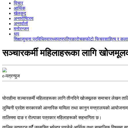
विचार
आर्थिक
खेलकुद
अन्तर्राष्ट्रिय
अन्तर्वार्ता
मनोरन्जन
थप
शिक्षा
सुचना प्रविधि
स्वास्थ्य
पत्रपत्रिका
रोचक
फोटो फिचर
साहित्य र कला
सञ्चारकर्मी महिलाहरूका लागि खोजमू
e-पत्रन्युज
घोराहीमा सञ्चारकर्मी महिलाहरूका लागि तीनदिने खोजमूलक समाचार लेखन ता
लुम्बिनी प्रदेश सरकारको आन्तरिक मामिला तथा कानुन मन्त्रालयको आयोजनामा
तालिममा दाङ र रोल्पाका पत्रकार महिलाहरूको सहभागिता छ।
तालिम उद्घाटन गर्दै उपसचिव भूपेन्द्र पाण्डेले आर्थिक तथा सामाजिक विषयम