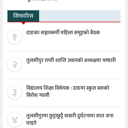
सिफारिस
१
दाङका सञ्चारकर्मी महिला समूहको बैठक
२
तुलसीपुर राप्ती शान्ति उधानकाे अध्यक्षमा भण्डारी
३
विद्यालय शिक्षा विधेयक : दाङमा स्कुल बसकाे
बिराेध र्‍याली
४
तुलसीपुरमा छुट्टाछुट्टै सवारी दुर्घटनामा सात जना
घाइते