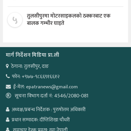
५
तुलसीपुरमा मोटरसाइकलको ठक्करबाट एक
बालक गम्भीर घाइते
मार्ग निर्देशन मिडिया प्रा.ली
ठेगाना: तुलसीपुर, दाङ
फोन: +९७७-९८६६९१६६१२
ई-मेल: epatranews@gmail.com
सूचना विभाग दर्ता नं: 4546/2080-081
अध्यक्ष/प्रबन्ध निर्देशक : पुरुषोत्तम अधिकारी
प्रधान सम्पादक: दीप्तिशिखा चौधरी
समाचार डेस्क प्रमुख: रमा नेपाली