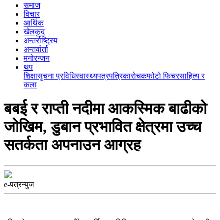
समाज
विचार
आर्थिक
खेलकुद
अन्तर्राष्ट्रिय
अन्तर्वार्ता
मनोरन्जन
थप
शिक्षा
सुचना प्रविधि
स्वास्थ्य
पत्रपत्रिका
रोचक
फोटो फिचर
साहित्य र
कला
बबई र राप्ती नदीमा आकस्मिक बाढीको
जोखिम, डुबान प्रभावित क्षेत्रमा उच्च
सतर्कता अपनाउन आग्रह
e-पत्रन्युज