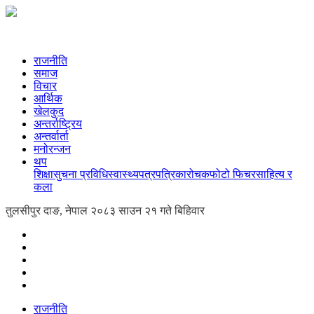
राजनीति
समाज
विचार
आर्थिक
खेलकुद
अन्तर्राष्ट्रिय
अन्तर्वार्ता
मनोरन्जन
थप
शिक्षा
सुचना प्रविधि
स्वास्थ्य
पत्रपत्रिका
रोचक
फोटो फिचर
साहित्य र
कला
तुलसीपुर दाङ, नेपाल
२०८३ साउन २१ गते बिहिवार
राजनीति