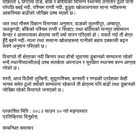
पछिल्लो ६ घण्टामा दाङ, बाँके र बर्दियाका विभिन्न स्थानमा लगातार ठूलो पानी
परेपछि बबई नदी, पश्चिम राप्ती नदी, डुडुवा खोलालगायत साना नदीहरूमा
आकस्मिक बाढीको जोखिम उच्च भएको छ।
जल तथा मौसम विज्ञान विभागका अनुसार, दाङको तुलसीपुर, अम्बापुर,
जलकुण्डी; बाँकेको पश्चिम राप्ती र सिक्टा; तथा बर्दियाको मानपुर वर्षामापन
केन्द्र र आसपासका क्षेत्रमा भारी वर्षा मापन गरिएको हो। यसले गर्दा ती क्षेत्र
हुँदै बहने नदी–नाला तथा ससाना खोलाहरूमा पानीको बहाव एक्कासी बढ्न
सक्ने अनुमान गरिएको छ।
विभागले ती क्षेत्रका नदी किनार तथा होचो भूभागमा डुबानको सम्भावना रहेको
भन्दै स्थानीयवासीलाई उच्च सतर्कता अपनाउन र सुरक्षित स्थानमा बस्न आग्रह
गरेको छ।
यस्तै, आज दिउँसो लुम्बिनी, सुदूरपश्चिम, बागमती र गण्डकी प्रदेशका केही
भागमा समेत ठूलो वर्षाको सम्भावना रहेकाले ती क्षेत्रमा पनि बाढी तथा डुबानको
जोखिम रहेको विभागले जनाएको छ।
प्रकाशित मिति : २०८२ साउन २० गते मङ्गलवार
प्रतिक्रिया दिनुहोस्
सम्बन्धित समाचार