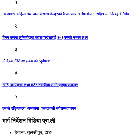
१
नवजागरण महिला तथा बाल संरक्षण केन्द्रको बैठक सम्पन्न नँया योजना सहित अगाडि बढ्ने निर्णय
२
पिएम कपमा लुम्बिनीद्वारा मधेश प्रदेशलाई १५९ रनको मध्यम लक्ष्य
३
मौद्रिक नीति ०७९-८० को ‘पूर्णपाठ’
४
नीति, कार्यक्रम तथा बजेट तयारीका लागि सुझाव संकलन
५
एमाले दङ्गिशरण अध्यक्षमा वसन्त वली सर्वसम्मत चयन
मार्ग निर्देशन मिडिया प्रा.ली
ठेगाना: तुलसीपुर, दाङ